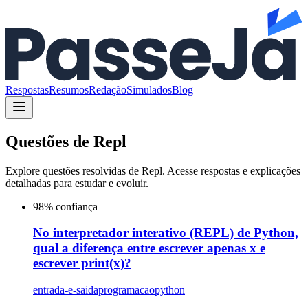
Respostas
Resumos
Redação
Simulados
Blog
Questões de
Repl
Explore questões resolvidas de
Repl
. Acesse respostas e explicações
detalhadas para estudar e evoluir.
98
% confiança
No interpretador interativo (REPL) de Python,
qual a diferença entre escrever apenas x e
escrever print(x)?
entrada-e-saida
programacao
python