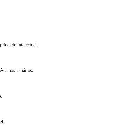
priedade intelectual.
via aos usuários.
o.
el.