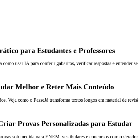
ático para Estudantes e Professores
a como usar IA para conferir gabaritos, verificar respostas e entender s
udar Melhor e Reter Mais Conteúdo
s. Veja como o PasseJá transforma textos longos em material de revisã
riar Provas Personalizadas para Estudar
 provas sob medida para ENEM, vestibulares e concursos com o gerador