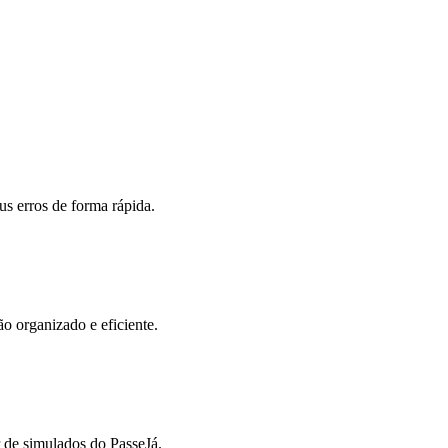
eus erros de forma rápida.
o organizado e eficiente.
 de simulados do PasseJá.