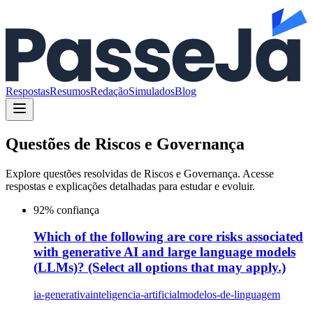
Respostas
Resumos
Redação
Simulados
Blog
Questões de
Riscos e Governança
Explore questões resolvidas de
Riscos e Governança
. Acesse
respostas e explicações detalhadas para estudar e evoluir.
92
% confiança
Which of the following are core risks associated
with generative AI and large language models
(LLMs)? (Select all options that may apply.)
ia-generativa
inteligencia-artificial
modelos-de-linguagem