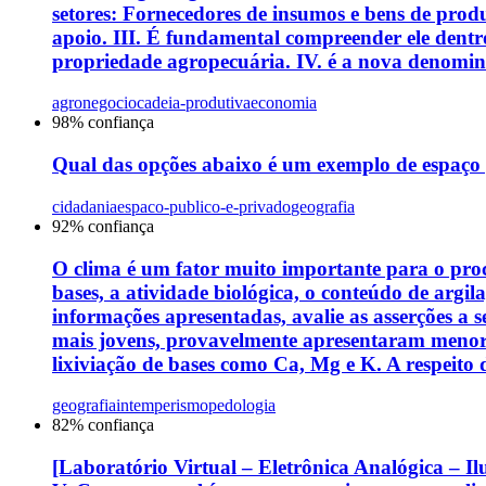
setores: Fornecedores de insumos e bens de pro
apoio. III. É fundamental compreender ele dentro
propriedade agropecuária. IV. é a nova denomina
agronegocio
cadeia-produtiva
economia
98
% confiança
Qual das opções abaixo é um exemplo de espaço
cidadania
espaco-publico-e-privado
geografia
92
% confiança
O clima é um fator muito importante para o proc
bases, a atividade biológica, o conteúdo de argil
informações apresentadas, avalie as asserções a s
mais jovens, provavelmente apresentaram menor
lixiviação de bases como Ca, Mg e K. A respeito d
geografia
intemperismo
pedologia
82
% confiança
[Laboratório Virtual – Eletrônica Analógica – Il