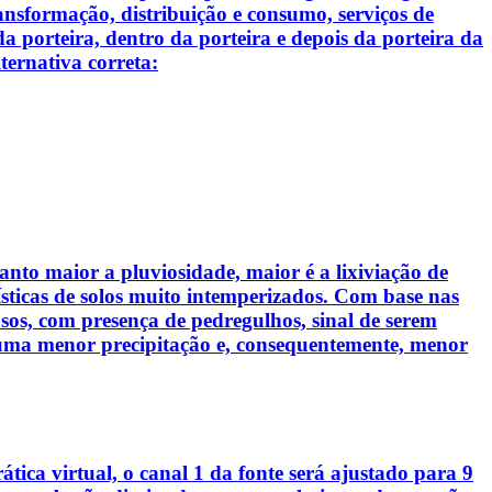
nsformação, distribuição e consumo, serviços de
a porteira, dentro da porteira e depois da porteira da
ernativa correta:
nto maior a pluviosidade, maior é a lixiviação de
erísticas de solos muito intemperizados. Com base nas
rasos, com presença de pedregulhos, sinal de serem
uma menor precipitação e, consequentemente, menor
ica virtual, o canal 1 da fonte será ajustado para 9