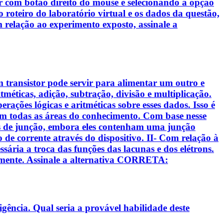
tor com botão direito do mouse e selecionando a opção
oteiro do laboratório virtual e os dados da questão,
 relação ao experimento exposto, assinale a
m transistor pode servir para alimentar um outro e
méticas, adição, subtração, divisão e multiplicação.
ações lógicas e aritméticas sobre esses dados. Isso é
 todas as áreas do conhecimento. Com base nesse
odos de junção, embora eles contenham uma junção
xo de corrente através do dispositivo. II- Com relação à
sária a troca das funções das lacunas e dos elétrons.
samente. Assinale a alternativa CORRETA:
gência. Qual seria a provável habilidade deste