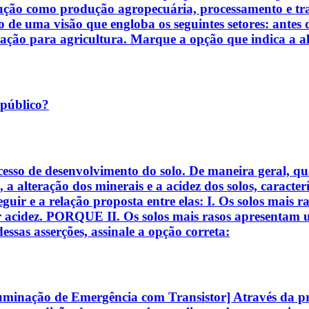
dução como produção agropecuária, processamento e tra
 de uma visão que engloba os seguintes setores: antes d
ção para agricultura. Marque a opção que indica a alt
 público?
esso de desenvolvimento do solo. De maneira geral, qua
a, a alteração dos minerais e a acidez dos solos, caract
eguir e a relação proposta entre elas: I. Os solos mais 
 acidez. PORQUE II. Os solos mais rasos apresentam 
essas asserções, assinale a opção correta:
uminação de Emergência com Transistor] Através da prát