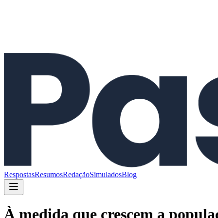
Respostas
Resumos
Redação
Simulados
Blog
À medida que crescem a populaç