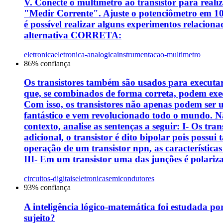
V. Conecte o multímetro ao transistor para reali
"Medir Corrente". Ajuste o potenciômetro em 10 
é possível realizar alguns experimentos relacio
alternativa CORRETA:
eletronica
eletronica-analogica
instrumentacao-multimetro
86
% confiança
Os transistores também são usados para executar 
que, se combinados de forma correta, podem execu
Com isso, os transistores não apenas podem ser u
fantástico e vem revolucionado todo o mundo. 
contexto, analise as sentenças a seguir: I- Os t
adicional, o transistor é dito bipolar pois possui
operação de um transistor npn, as características
III- Em um transistor uma das junções é polari
circuitos-digitais
eletronica
semicondutores
93
% confiança
A inteligência lógico-matemática foi estudada po
sujeito?