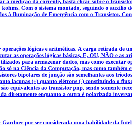
zar a medição da corrente, basta clicar sobre o transis
kohms. Com o sistema montado, seguindo o auxílio do r
nados à Iluminação de Emergência com o Transistor. Com
operações lógicas e aritméticas. A carga retirada de u
tar as operações lógicas básicas, E, OU, NÃO e as arit
tilizados para armazenar dados, mas como executar oper
Não só na Ciência da Computação, mas como também em
ransistores bipolares de junção são semelhantes aos tri
 tanto lacunas (+) quanto elétrons (-) constituindo o flu
 são equivalentes ao transistor pnp, sendo somente neces
zada diretamente enquanto a outra é polarizada inver
r Gardner por ser considerada uma habilidade da Inteli