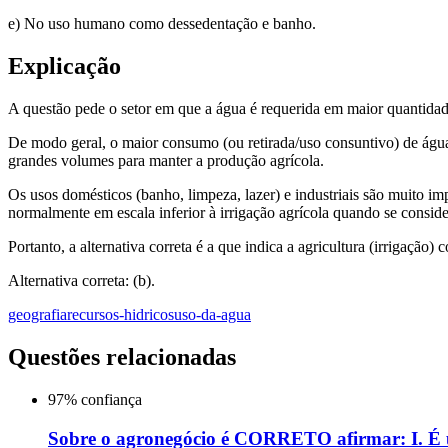
e) No uso humano como dessedentação e banho.
Explicação
A questão pede o setor em que a água é requerida em maior quantidad
De modo geral, o maior consumo (ou retirada/uso consuntivo) de á
grandes volumes para manter a produção agrícola.
Os usos domésticos (banho, limpeza, lazer) e industriais são muito 
normalmente em escala inferior à irrigação agrícola quando se conside
Portanto, a alternativa correta é a que indica a agricultura (irrigaçã
Alternativa correta: (b).
geografia
recursos-hidricos
uso-da-agua
Questões relacionadas
97
% confiança
Sobre o agronegócio é CORRETO afirmar: I. É um