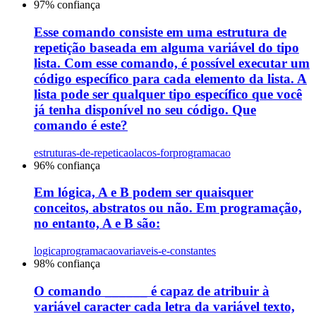
97
% confiança
Esse comando consiste em uma estrutura de
repetição baseada em alguma variável do tipo
lista. Com esse comando, é possível executar um
código específico para cada elemento da lista. A
lista pode ser qualquer tipo específico que você
já tenha disponível no seu código. Que
comando é este?
estruturas-de-repeticao
lacos-for
programacao
96
% confiança
Em lógica, A e B podem ser quaisquer
conceitos, abstratos ou não. Em programação,
no entanto, A e B são:
logica
programacao
variaveis-e-constantes
98
% confiança
O comando ______ é capaz de atribuir à
variável caracter cada letra da variável texto,