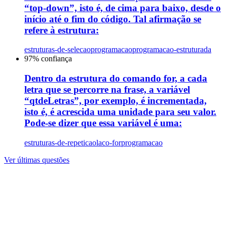
“top-down”, isto é, de cima para baixo, desde o
início até o fim do código. Tal afirmação se
refere à estrutura:
estruturas-de-selecao
programacao
programacao-estruturada
97
% confiança
Dentro da estrutura do comando for, a cada
letra que se percorre na frase, a variável
“qtdeLetras”, por exemplo, é incrementada,
isto é, é acrescida uma unidade para seu valor.
Pode-se dizer que essa variável é uma:
estruturas-de-repeticao
laco-for
programacao
Ver últimas questões