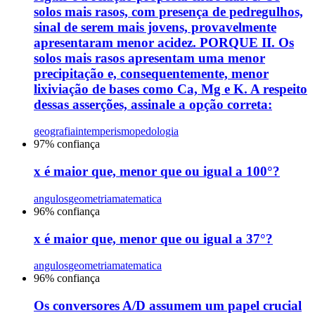
solos mais rasos, com presença de pedregulhos,
sinal de serem mais jovens, provavelmente
apresentaram menor acidez. PORQUE II. Os
solos mais rasos apresentam uma menor
precipitação e, consequentemente, menor
lixiviação de bases como Ca, Mg e K. A respeito
dessas asserções, assinale a opção correta:
geografia
intemperismo
pedologia
97
% confiança
x é maior que, menor que ou igual a 100°?
angulos
geometria
matematica
96
% confiança
x é maior que, menor que ou igual a 37°?
angulos
geometria
matematica
96
% confiança
Os conversores A/D assumem um papel crucial