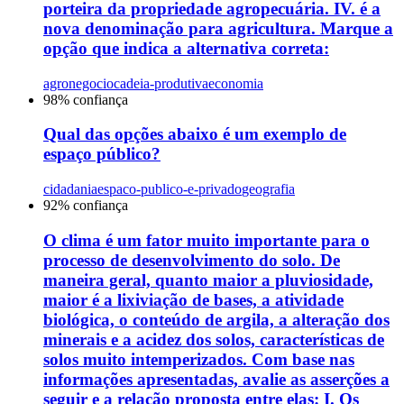
porteira da propriedade agropecuária. IV. é a
nova denominação para agricultura. Marque a
opção que indica a alternativa correta:
agronegocio
cadeia-produtiva
economia
98
% confiança
Qual das opções abaixo é um exemplo de
espaço público?
cidadania
espaco-publico-e-privado
geografia
92
% confiança
O clima é um fator muito importante para o
processo de desenvolvimento do solo. De
maneira geral, quanto maior a pluviosidade,
maior é a lixiviação de bases, a atividade
biológica, o conteúdo de argila, a alteração dos
minerais e a acidez dos solos, características de
solos muito intemperizados. Com base nas
informações apresentadas, avalie as asserções a
seguir e a relação proposta entre elas: I. Os