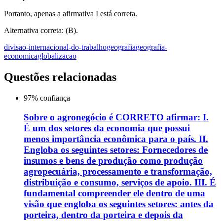
Portanto, apenas a afirmativa I está correta.
Alternativa correta: (B).
divisao-internacional-do-trabalho
geografia
geografia-
economica
globalizacao
Questões relacionadas
97
% confiança
Sobre o agronegócio é CORRETO afirmar: I.
É um dos setores da economia que possui
menos importância econômica para o país. II.
Engloba os seguintes setores: Fornecedores de
insumos e bens de produção como produção
agropecuária, processamento e transformação,
distribuição e consumo, serviços de apoio. III. É
fundamental compreender ele dentro de uma
visão que engloba os seguintes setores: antes da
porteira, dentro da porteira e depois da