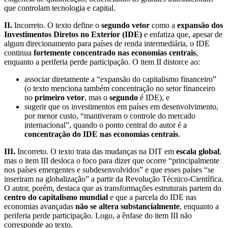
que controlam tecnologia e capital.
II.
Incorreto. O texto define o
segundo vetor
como a
expansão dos
Investimentos Diretos no Exterior (IDE)
e enfatiza que, apesar de
algum direcionamento para países de renda intermediária, o IDE
continua
fortemente concentrado nas economias centrais
,
enquanto a periferia perde participação. O item II distorce ao:
associar diretamente a “expansão do capitalismo financeiro”
(o texto menciona também concentração no setor financeiro
no
primeiro vetor
, mas o
segundo
é IDE), e
sugerir que os investimentos em países em desenvolvimento,
por menor custo, “mantiveram o controle do mercado
internacional”, quando o ponto central do autor é a
concentração do IDE nas economias centrais
.
III.
Incorreto. O texto trata das mudanças na DIT em
escala global
,
mas o item III desloca o foco para dizer que ocorre “principalmente
nos países emergentes e subdesenvolvidos” e que esses países “se
inseriram na globalização” a partir da Revolução Técnico-Científica.
O autor, porém, destaca que as transformações estruturais partem do
centro do capitalismo mundial
e que a parcela do IDE nas
economias avançadas
não se altera substancialmente
, enquanto a
periferia perde participação. Logo, a ênfase do item III não
corresponde ao texto.