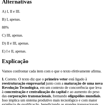
Alternativas
A) I, II e III.
B) I, apenas.
88
%
C) III, apenas.
D) II e III, apenas.
E) I e II, apenas.
Explicação
Vamos confrontar cada item com o que o texto efetivamente afirma.
I.
Correto. O texto diz que o
primeiro vetor
está ligado à
reestruturação empresarial
junto com a
maturação de uma nova
Revolução Tecnológica
, em um contexto de concorrência que leva
à
concentração e centralização do capital
e ao aumento do peso
das
corporações transnacionais
, formando
oligopólios mundiais
.
Isso implica um sistema produtivo mais tecnológico e com maior
exigência de qualificação, beneficiando as grandes transnacionais