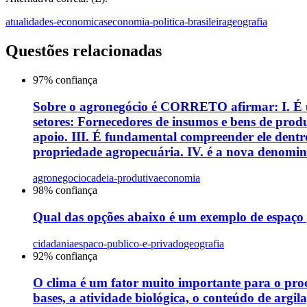
atualidades-economicas
economia-politica-brasileira
geografia
Questões relacionadas
97
% confiança
Sobre o agronegócio é CORRETO afirmar: I. É um
setores: Fornecedores de insumos e bens de pro
apoio. III. É fundamental compreender ele dentro
propriedade agropecuária. IV. é a nova denomina
agronegocio
cadeia-produtiva
economia
98
% confiança
Qual das opções abaixo é um exemplo de espaço
cidadania
espaco-publico-e-privado
geografia
92
% confiança
O clima é um fator muito importante para o proc
bases, a atividade biológica, o conteúdo de argil