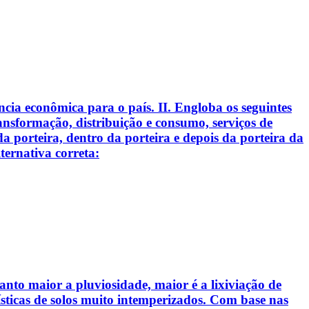
a econômica para o país. II. Engloba os seguintes
nsformação, distribuição e consumo, serviços de
a porteira, dentro da porteira e depois da porteira da
ernativa correta:
nto maior a pluviosidade, maior é a lixiviação de
erísticas de solos muito intemperizados. Com base nas