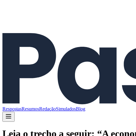
Respostas
Resumos
Redação
Simulados
Blog
Leia o trecho a seguir: “A econ