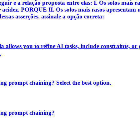
eguir e a relação proposta entre elas: I. Os solos mais 
 acidez. PORQUE II. Os solos mais rasos apresentam 
essas asserções, assinale a opção correta:
lows you to refine AI tasks, include constraints, or g
.
ing prompt chaining? Select the best option.
sing prompt chaining?