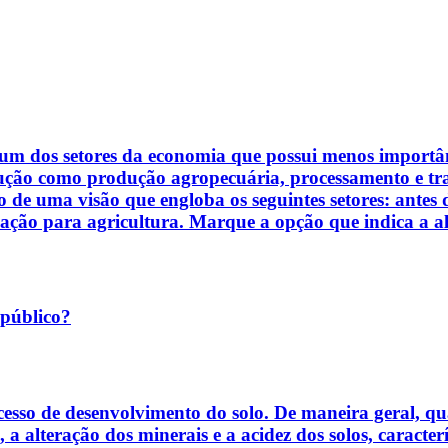
 dos setores da economia que possui menos importânci
dução como produção agropecuária, processamento e tra
 de uma visão que engloba os seguintes setores: antes d
ção para agricultura. Marque a opção que indica a alt
 público?
esso de desenvolvimento do solo. De maneira geral, qua
a, a alteração dos minerais e a acidez dos solos, caract