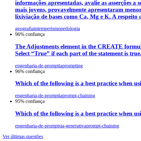
informações apresentadas, avalie as asserções a s
mais jovens, provavelmente apresentaram menor
lixiviação de bases como Ca, Mg e K. A respeito d
geografia
intemperismo
pedologia
96
% confiança
The Adjustments element in the CREATE formula al
Select “True” if each part of the statement is true
engenharia-de-prompt
ia
prompting
96
% confiança
Which of the following is a best practice when us
engenharia-de-prompt
ia
prompt-chaining
95
% confiança
Which of the following is a best practice when u
engenharia-de-prompts
ia-generativa
prompt-chaining
Ver últimas questões