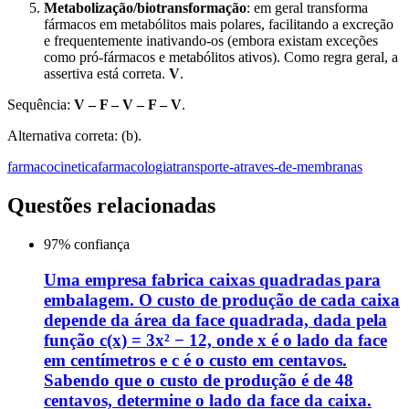
Metabolização/biotransformação
: em geral transforma
fármacos em metabólitos mais polares, facilitando a excreção
e frequentemente inativando-os (embora existam exceções
como pró-fármacos e metabólitos ativos). Como regra geral, a
assertiva está correta.
V
.
Sequência:
V – F – V – F – V
.
Alternativa correta: (b).
farmacocinetica
farmacologia
transporte-atraves-de-membranas
Questões relacionadas
97
% confiança
Uma empresa fabrica caixas quadradas para
embalagem. O custo de produção de cada caixa
depende da área da face quadrada, dada pela
função c(x) = 3x² − 12, onde x é o lado da face
em centímetros e c é o custo em centavos.
Sabendo que o custo de produção é de 48
centavos, determine o lado da face da caixa.