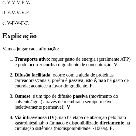
c. V-V-V-F-V.
d. F-V-V-V-F.
e. V-F-V-F-F.
Explicação
Vamos julgar cada afirmação:
Transporte ativo
: requer gasto de energia (geralmente ATP)
e pode ocorrer
contra
o gradiente de concentração.
V
.
Difusão facilitada
: ocorre com a ajuda de proteínas
carreadoras/canais, porém é
passiva
, isto é,
não
há gasto de
energia; acontece a favor do gradiente.
F
.
Osmose
: é um tipo de difusão
passiva
(movimento do
solvente/água) através de membrana semipermeável
(seletivamente permeável).
V
.
Via intravenosa (IV)
: não há etapa de absorção pelo trato
gastrointestinal; o fármaco é disponibilizado
diretamente
na
circulação sistêmica (biodisponibilidade ~100%).
F
.