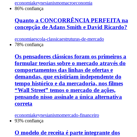
economia
keynesianismo
macroeconomia
86
% confiança
Quanto a CONCORRÊNCIA PERFEITA na
concepção de Adans Smith e David Ricardo?
economia
escola-classica
estruturas-de-mercado
78
% confiança
Os pensadores clássicos foram os primeiros a
formular teorias sobre o mercado através do
comportamentos das linhas de ofertas e
demandas, que existiriam independente do
tempo histórico e da mercadoria, nos filmes
“Wall Street” temos o mercado de ações,
pensando nisso assinale a única alternativa
correta
economia
keynesianismo
mercado-financeiro
93
% confiança
O modelo de receita é parte integrante dos