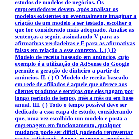
estudos de modelos de negócios. Os
empreendedores devem, após analisar os
modelos existentes ou eventualmente imaginar a
criação de um modelo a ser testado, escolher o
que for considerado mais adequado. Analise as
sentenças a seguir, assinalando V para as
afirmativas verdadeiras e F para as afirmativas
falsas em relação a esse contexto. I. ( ) O
Modelo de receita baseado em anúncios, cujo
exemplo é a utilização do AdSense do Google
permite a geração de dinheiro a partir de
anúncios. II. ( ) O Modelo de receita baseado
em rede de afiliados é aquele que oferece aos
clientes produtos e serviços que eles pagam por
longo período de tempo, mês a mês ou em base
anual. III. ( ) Todo o tempo possível deve ser
dedicado a essa etapa de estudo, considerando
que, uma vez escolhido um modelo e posta a
engrenagem em funcionamento, qualquer
mudança pode ser difícil, podendo representar
gastos adicionais. Agora, marque a sequência