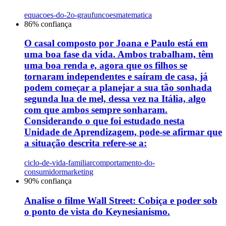
equacoes-do-2o-grau
funcoes
matematica
86
% confiança
O casal composto por Joana e Paulo está em
uma boa fase da vida. Ambos trabalham, têm
uma boa renda e, agora que os filhos se
tornaram independentes e saíram de casa, já
podem começar a planejar a sua tão sonhada
segunda lua de mel, dessa vez na Itália, algo
com que ambos sempre sonharam.
Considerando o que foi estudado nesta
Unidade de Aprendizagem, pode-se afirmar que
a situação descrita refere-se a:
ciclo-de-vida-familiar
comportamento-do-
consumidor
marketing
90
% confiança
Analise o filme Wall Street: Cobiça e poder sob
o ponto de vista do Keynesianismo.