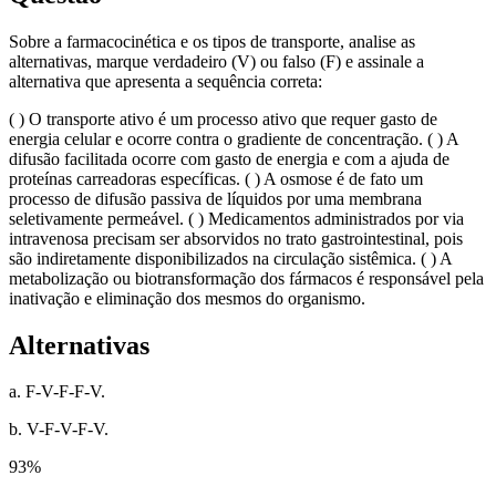
Sobre a farmacocinética e os tipos de transporte, analise as
alternativas, marque verdadeiro (V) ou falso (F) e assinale a
alternativa que apresenta a sequência correta:
( ) O transporte ativo é um processo ativo que requer gasto de
energia celular e ocorre contra o gradiente de concentração. ( ) A
difusão facilitada ocorre com gasto de energia e com a ajuda de
proteínas carreadoras específicas. ( ) A osmose é de fato um
processo de difusão passiva de líquidos por uma membrana
seletivamente permeável. ( ) Medicamentos administrados por via
intravenosa precisam ser absorvidos no trato gastrointestinal, pois
são indiretamente disponibilizados na circulação sistêmica. ( ) A
metabolização ou biotransformação dos fármacos é responsável pela
inativação e eliminação dos mesmos do organismo.
Alternativas
a. F-V-F-F-V.
b. V-F-V-F-V.
93
%