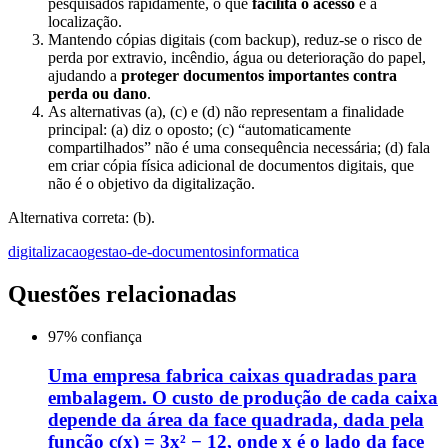
pesquisados rapidamente, o que
facilita o acesso
e a
localização.
Mantendo cópias digitais (com backup), reduz-se o risco de
perda por extravio, incêndio, água ou deterioração do papel,
ajudando a
proteger documentos importantes contra
perda ou dano
.
As alternativas (a), (c) e (d) não representam a finalidade
principal: (a) diz o oposto; (c) “automaticamente
compartilhados” não é uma consequência necessária; (d) fala
em criar cópia física adicional de documentos digitais, que
não é o objetivo da digitalização.
Alternativa correta: (b).
digitalizacao
gestao-de-documentos
informatica
Questões relacionadas
97
% confiança
Uma empresa fabrica caixas quadradas para
embalagem. O custo de produção de cada caixa
depende da área da face quadrada, dada pela
função c(x) = 3x² − 12, onde x é o lado da face