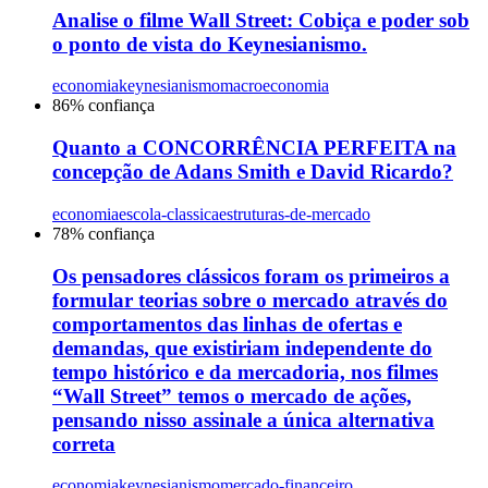
Analise o filme Wall Street: Cobiça e poder sob
o ponto de vista do Keynesianismo.
economia
keynesianismo
macroeconomia
86
% confiança
Quanto a CONCORRÊNCIA PERFEITA na
concepção de Adans Smith e David Ricardo?
economia
escola-classica
estruturas-de-mercado
78
% confiança
Os pensadores clássicos foram os primeiros a
formular teorias sobre o mercado através do
comportamentos das linhas de ofertas e
demandas, que existiriam independente do
tempo histórico e da mercadoria, nos filmes
“Wall Street” temos o mercado de ações,
pensando nisso assinale a única alternativa
correta
economia
keynesianismo
mercado-financeiro