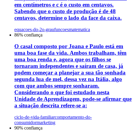
em centímetros e c é o custo em centavos.
Sabendo que o custo de produção é de 48
centavos, determine o lado da face da caixa.
equacoes-do-2o-grau
funcoes
matematica
86
% confiança
O casal composto por Joana e Paulo está em
uma boa fase da vida. Ambos trabalham, têm
uma boa renda e, agora que os filhos se
tornaram independentes e saíram de casa, já
podem começar a planejar a sua tão sonhada
segunda lua de mel, dessa vez na Itália, algo
com que ambos sempre sonharam.
Considerando o que foi estudado nesta
Unidade de Aprendizagem, pode-se afirmar que
a situação descrita refere-se a:
ciclo-de-vida-familiar
comportamento-do-
consumidor
marketing
90
% confiança