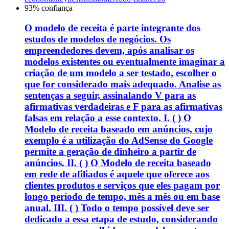
93
% confiança
O modelo de receita é parte integrante dos
estudos de modelos de negócios. Os
empreendedores devem, após analisar os
modelos existentes ou eventualmente imaginar a
criação de um modelo a ser testado, escolher o
que for considerado mais adequado. Analise as
sentenças a seguir, assinalando V para as
afirmativas verdadeiras e F para as afirmativas
falsas em relação a esse contexto. I. ( ) O
Modelo de receita baseado em anúncios, cujo
exemplo é a utilização do AdSense do Google
permite a geração de dinheiro a partir de
anúncios. II. ( ) O Modelo de receita baseado
em rede de afiliados é aquele que oferece aos
clientes produtos e serviços que eles pagam por
longo período de tempo, mês a mês ou em base
anual. III. ( ) Todo o tempo possível deve ser
dedicado a essa etapa de estudo, considerando