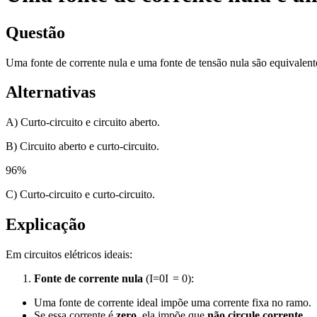
Questão
Uma fonte de corrente nula e uma fonte de tensão nula são equivalent
Alternativas
A) Curto-circuito e circuito aberto.
B) Circuito aberto e curto-circuito.
96
%
C) Curto-circuito e curto-circuito.
Explicação
Em circuitos elétricos ideais:
Fonte de corrente nula
(
I=0
I
=
0
):
Uma fonte de corrente ideal impõe uma corrente fixa no ramo.
Se essa corrente é
zero
, ela impõe que
não circule corrente
.