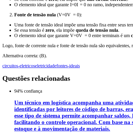
O elemento ideal que garante
I=0
I
=
0
no ramo, independentem
Fonte de tensão nula
(
V=0
V
=
0
):
Uma fonte de tensão ideal impõe uma tensão fixa entre seus ter
Se essa tensão é
zero
, ela impõe
queda de tensão nula
.
O elemento ideal que garante
V=0
V
=
0
entre terminais é um
c
Logo, fonte de corrente nula e fonte de tensão nula são equivalentes,
Alternativa correta: (B).
circuitos-eletricos
eletricidade
fontes-ideais
Questões relacionadas
94
% confiança
Um técnico em logística acompanha uma ativida
identificadas por leitores de código de barras, 
esse tipo de sistema permite acompanhar saldos, 
facilitando o controle operacional. Com base na 
estoque e à movimentação de materiais.