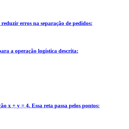
 reduzir erros na separação de pedidos:
ra a operação logística descrita:
ão x + y = 4. Essa reta passa pelos pontos: