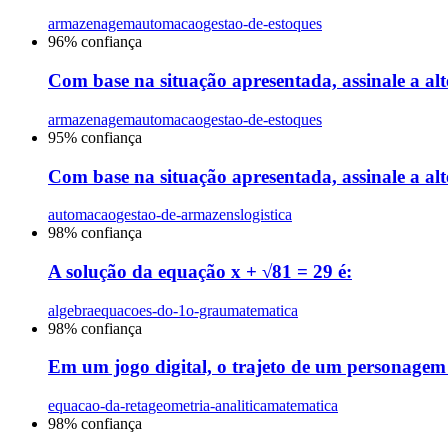
armazenagem
automacao
gestao-de-estoques
96
% confiança
Com base na situação apresentada, assinale a al
armazenagem
automacao
gestao-de-estoques
95
% confiança
Com base na situação apresentada, assinale a al
automacao
gestao-de-armazens
logistica
98
% confiança
A solução da equação x + √81 = 29 é:
algebra
equacoes-do-1o-grau
matematica
98
% confiança
Em um jogo digital, o trajeto de um personagem é
equacao-da-reta
geometria-analitica
matematica
98
% confiança