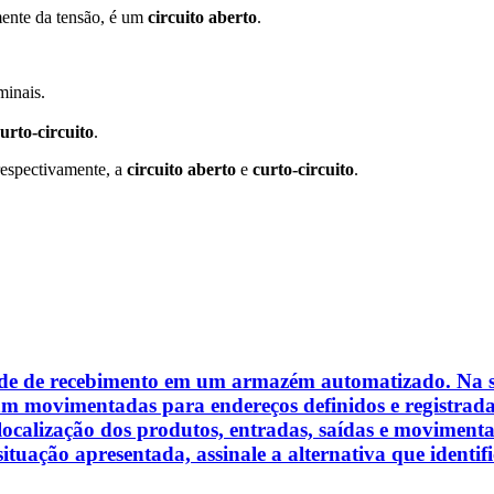
ente da tensão, é um
circuito aberto
.
minais.
urto-circuito
.
 respectivamente, a
circuito aberto
e
curto-circuito
.
de de recebimento em um armazém automatizado. Na si
eram movimentadas para endereços definidos e registrad
localização dos produtos, entradas, saídas e movimenta
situação apresentada, assinale a alternativa que identi