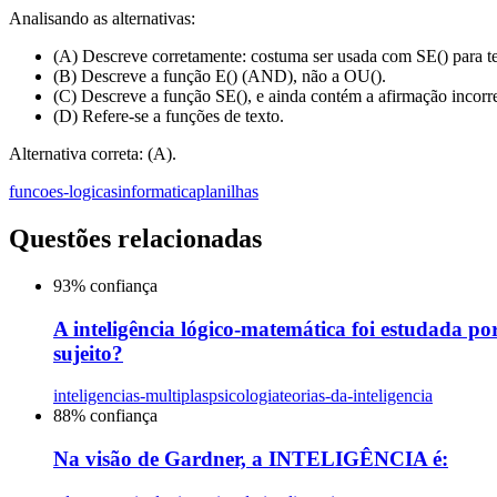
Analisando as alternativas:
(A) Descreve corretamente: costuma ser usada com SE() para test
(B) Descreve a função E() (AND), não a OU().
(C) Descreve a função SE(), e ainda contém a afirmação incorre
(D) Refere-se a funções de texto.
Alternativa correta: (A).
funcoes-logicas
informatica
planilhas
Questões relacionadas
93
% confiança
A inteligência lógico-matemática foi estudada po
sujeito?
inteligencias-multiplas
psicologia
teorias-da-inteligencia
88
% confiança
Na visão de Gardner, a INTELIGÊNCIA é: