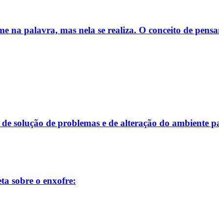
e na palavra, mas nela se realiza. O conceito de pens
de de solução de problemas e de alteração do ambiente 
ta sobre o enxofre: