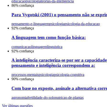
educacao
psicologia
teorias-da-inteligencia
86
% confiança
Para Vygotski (2001) o pensamento não se exprim
pensamento-e-linguagem
psicologia
psicologia-da-educacao
92
% confiança
A linguagem tem como função básica:
comunicacao
linguagem
linguistica
92
% confiança
A inteligência caracteriza-se por ser a capacida
pensamento e inteligência correspondem a:
processos-mentais
psicologia
psicologia-cognitiva
90
% confiança
Com base no exposto, assinale a alternativa corre
agronomia
fertilidade-do-solo
nutricao-de-plantas
Ver últimas questões