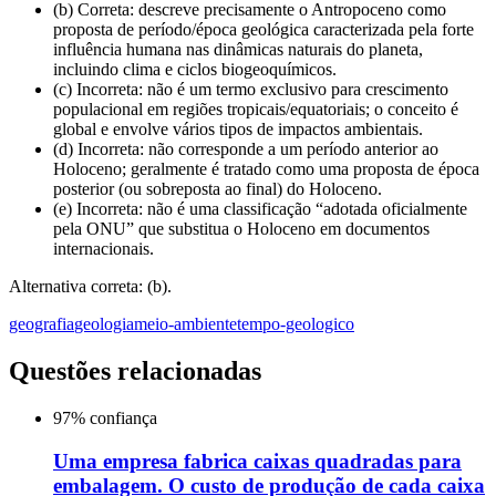
(b) Correta: descreve precisamente o Antropoceno como
proposta de período/época geológica caracterizada pela forte
influência humana nas dinâmicas naturais do planeta,
incluindo clima e ciclos biogeoquímicos.
(c) Incorreta: não é um termo exclusivo para crescimento
populacional em regiões tropicais/equatoriais; o conceito é
global e envolve vários tipos de impactos ambientais.
(d) Incorreta: não corresponde a um período anterior ao
Holoceno; geralmente é tratado como uma proposta de época
posterior (ou sobreposta ao final) do Holoceno.
(e) Incorreta: não é uma classificação “adotada oficialmente
pela ONU” que substitua o Holoceno em documentos
internacionais.
Alternativa correta: (b).
geografia
geologia
meio-ambiente
tempo-geologico
Questões relacionadas
97
% confiança
Uma empresa fabrica caixas quadradas para
embalagem. O custo de produção de cada caixa