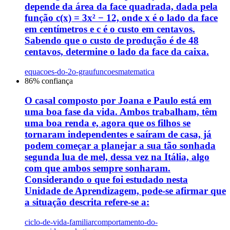
depende da área da face quadrada, dada pela
função c(x) = 3x² − 12, onde x é o lado da face
em centímetros e c é o custo em centavos.
Sabendo que o custo de produção é de 48
centavos, determine o lado da face da caixa.
equacoes-do-2o-grau
funcoes
matematica
86
% confiança
O casal composto por Joana e Paulo está em
uma boa fase da vida. Ambos trabalham, têm
uma boa renda e, agora que os filhos se
tornaram independentes e saíram de casa, já
podem começar a planejar a sua tão sonhada
segunda lua de mel, dessa vez na Itália, algo
com que ambos sempre sonharam.
Considerando o que foi estudado nesta
Unidade de Aprendizagem, pode-se afirmar que
a situação descrita refere-se a:
ciclo-de-vida-familiar
comportamento-do-