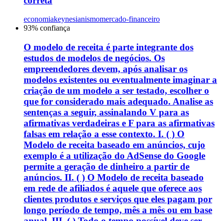
correta
economia
keynesianismo
mercado-financeiro
93
% confiança
O modelo de receita é parte integrante dos
estudos de modelos de negócios. Os
empreendedores devem, após analisar os
modelos existentes ou eventualmente imaginar a
criação de um modelo a ser testado, escolher o
que for considerado mais adequado. Analise as
sentenças a seguir, assinalando V para as
afirmativas verdadeiras e F para as afirmativas
falsas em relação a esse contexto. I. ( ) O
Modelo de receita baseado em anúncios, cujo
exemplo é a utilização do AdSense do Google
permite a geração de dinheiro a partir de
anúncios. II. ( ) O Modelo de receita baseado
em rede de afiliados é aquele que oferece aos
clientes produtos e serviços que eles pagam por
longo período de tempo, mês a mês ou em base
anual. III. ( ) Todo o tempo possível deve ser