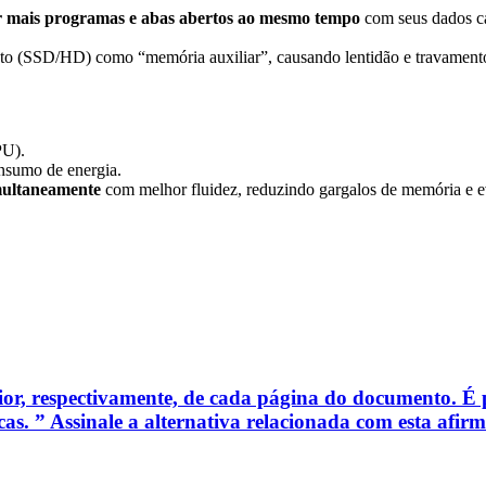
 mais programas e abas abertos ao mesmo tempo
com seus dados ca
nto (SSD/HD) como “memória auxiliar”, causando lentidão e travamentos
PU).
onsumo de energia.
multaneamente
com melhor fluidez, reduzindo gargalos de memória e ev
or, respectivamente, de cada página do documento. É pos
s. ” Assinale a alternativa relacionada com esta afir