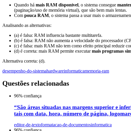
Quando há
mais RAM disponível
, o sistema consegue
manter
(paginação/uso de memória virtual), que são bem mais lentas.
Com
pouca RAM
, o sistema passa a usar mais o armazename
Analisando as alternativas:
(a) é falsa: RAM influencia bastante multitarefa.
(b) é falsa: RAM não aumenta a velocidade do processador (C
(c) é falsa: mais RAM não tem como efeito principal reduzir c
(d) é correta: mais RAM permite executar
mais programas si
Alternativa correta: (d).
desempenho-do-sistema
hardware
informatica
memoria-ram
Questões relacionadas
96
% confiança
“São áreas situadas nas margens superior e inferi
tais com data, hora, número de página, logomarca
editor-de-texto
formatacao-de-documentos
informatica
96
% confiança