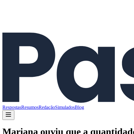
Respostas
Resumos
Redação
Simulados
Blog
Mariana ouviu que a quantidad