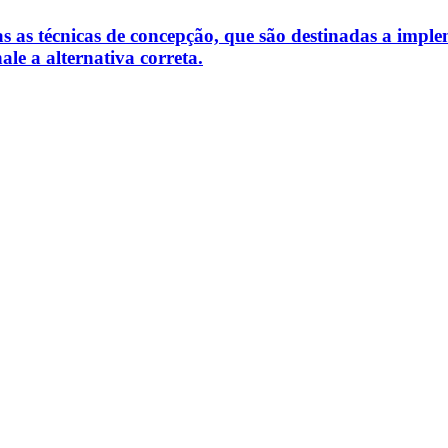
s as técnicas de concepção, que são destinadas a implem
ale a alternativa correta.