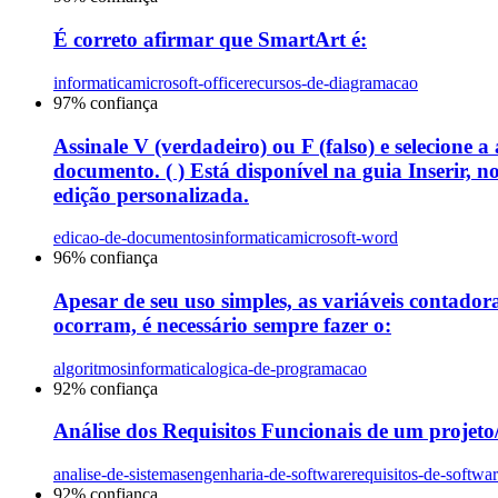
É correto afirmar que SmartArt é:
informatica
microsoft-office
recursos-de-diagramacao
97
% confiança
Assinale V (verdadeiro) ou F (falso) e selecione 
documento. ( ) Está disponível na guia Inserir, 
edição personalizada.
edicao-de-documentos
informatica
microsoft-word
96
% confiança
Apesar de seu uso simples, as variáveis contador
ocorram, é necessário sempre fazer o:
algoritmos
informatica
logica-de-programacao
92
% confiança
Análise dos Requisitos Funcionais de um projeto/s
analise-de-sistemas
engenharia-de-software
requisitos-de-softwa
92
% confiança