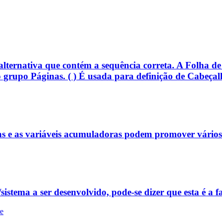
a alternativa que contém a sequência correta. A Folha de
no grupo Páginas. ( ) É usada para definição de Cabeç
as e as variáveis acumuladoras podem promover vários e
istema a ser desenvolvido, pode-se dizer que esta é a fa
re