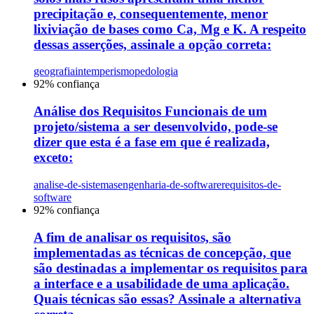
precipitação e, consequentemente, menor
lixiviação de bases como Ca, Mg e K. A respeito
dessas asserções, assinale a opção correta:
geografia
intemperismo
pedologia
92
% confiança
Análise dos Requisitos Funcionais de um
projeto/sistema a ser desenvolvido, pode-se
dizer que esta é a fase em que é realizada,
exceto:
analise-de-sistemas
engenharia-de-software
requisitos-de-
software
92
% confiança
A fim de analisar os requisitos, são
implementadas as técnicas de concepção, que
são destinadas a implementar os requisitos para
a interface e a usabilidade de uma aplicação.
Quais técnicas são essas? Assinale a alternativa