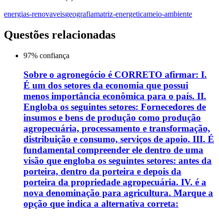
energias-renovaveis
geografia
matriz-energetica
meio-ambiente
Questões relacionadas
97
% confiança
Sobre o agronegócio é CORRETO afirmar: I.
É um dos setores da economia que possui
menos importância econômica para o país. II.
Engloba os seguintes setores: Fornecedores de
insumos e bens de produção como produção
agropecuária, processamento e transformação,
distribuição e consumo, serviços de apoio. III. É
fundamental compreender ele dentro de uma
visão que engloba os seguintes setores: antes da
porteira, dentro da porteira e depois da
porteira da propriedade agropecuária. IV. é a
nova denominação para agricultura. Marque a
opção que indica a alternativa correta: