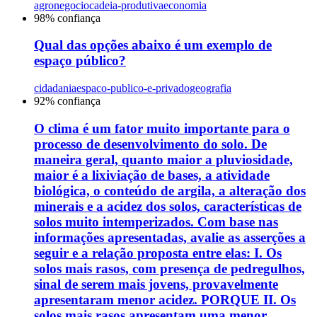
agronegocio
cadeia-produtiva
economia
98
% confiança
Qual das opções abaixo é um exemplo de
espaço público?
cidadania
espaco-publico-e-privado
geografia
92
% confiança
O clima é um fator muito importante para o
processo de desenvolvimento do solo. De
maneira geral, quanto maior a pluviosidade,
maior é a lixiviação de bases, a atividade
biológica, o conteúdo de argila, a alteração dos
minerais e a acidez dos solos, características de
solos muito intemperizados. Com base nas
informações apresentadas, avalie as asserções a
seguir e a relação proposta entre elas: I. Os
solos mais rasos, com presença de pedregulhos,
sinal de serem mais jovens, provavelmente
apresentaram menor acidez. PORQUE II. Os
solos mais rasos apresentam uma menor