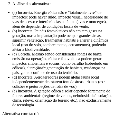
Análise das alternativas:
(a) Incorreta. Energia eólica não é “totalmente livre” de
impactos: pode haver ruído, impacto visual, necessidade de
vias de acesso e interferências na fauna (aves e morcegos),
além de depender de condições locais de vento.
(b) Incorreta. Painéis fotovoltaicos não emitem gases na
geração, mas a implantação pode ocupar grandes áreas,
suprimir vegetação, fragmentar habitats e alterar a dinâmica
local (uso do solo, sombreamento, cercamentos), podendo
afetar a biodiversidade.
(c) Correta. Mesmo sendo consideradas fontes de baixa
emissão na operação, eólica e fotovoltaica podem gerar
impactos ambientais e sociais, como barulho (sobretudo em
eólicas), alteração/fragmentação de habitats, mudanças na
paisagem e conflitos de uso do território.
(d) Incorreta. Aerogeradores podem afetar fauna local
independentemente de estarem fora de áreas urbanas (ex.:
colisões e perturbações de rotas de voo).
(e) Incorreta. A geração eólica e solar depende fortemente de
fatores ambientais (regime de ventos, nebulosidade/insolação,
clima, relevo, orientação do terreno etc.), não exclusivamente
de tecnologia.
Alternativa correta: (c).