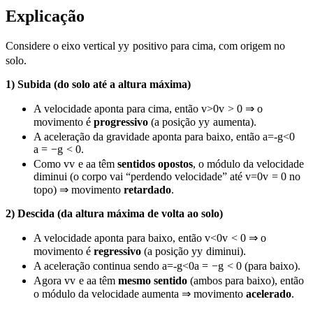
Explicação
Considere o eixo vertical
y
y
positivo para cima, com origem no
solo.
1) Subida (do solo até a altura máxima)
A velocidade aponta para cima, então
v>0
v
>
0
⇒ o
movimento é
progressivo
(a posição
y
y
aumenta).
A aceleração da gravidade aponta para baixo, então
a=-g<0
a
=
−
g
<
0
.
Como
v
v
e
a
a
têm
sentidos opostos
, o módulo da velocidade
diminui (o corpo vai “perdendo velocidade” até
v=0
v
=
0
no
topo) ⇒ movimento
retardado
.
2) Descida (da altura máxima de volta ao solo)
A velocidade aponta para baixo, então
v<0
v
<
0
⇒ o
movimento é
regressivo
(a posição
y
y
diminui).
A aceleração continua sendo
a=-g<0
a
=
−
g
<
0
(para baixo).
Agora
v
v
e
a
a
têm
mesmo sentido
(ambos para baixo), então
o módulo da velocidade aumenta ⇒ movimento
acelerado
.