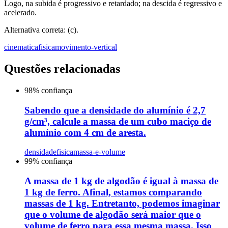
Logo, na subida é progressivo e retardado; na descida é regressivo e
acelerado.
Alternativa correta: (c).
cinematica
fisica
movimento-vertical
Questões relacionadas
98
% confiança
Sabendo que a densidade do alumínio é 2,7
g/cm³, calcule a massa de um cubo maciço de
alumínio com 4 cm de aresta.
densidade
fisica
massa-e-volume
99
% confiança
A massa de 1 kg de algodão é igual à massa de
1 kg de ferro. Afinal, estamos comparando
massas de 1 kg. Entretanto, podemos imaginar
que o volume de algodão será maior que o
volume de ferro para essa mesma massa. Isso