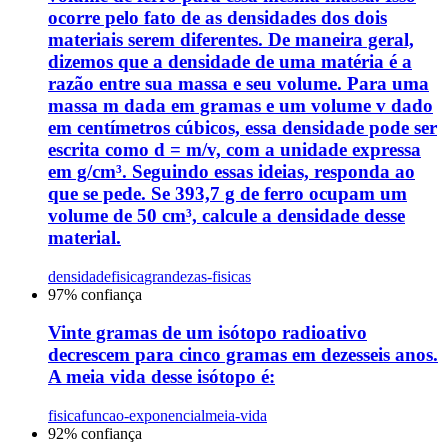
ocorre pelo fato de as densidades dos dois
materiais serem diferentes. De maneira geral,
dizemos que a densidade de uma matéria é a
razão entre sua massa e seu volume. Para uma
massa m dada em gramas e um volume v dado
em centímetros cúbicos, essa densidade pode ser
escrita como d = m/v, com a unidade expressa
em g/cm³. Seguindo essas ideias, responda ao
que se pede. Se 393,7 g de ferro ocupam um
volume de 50 cm³, calcule a densidade desse
material.
densidade
fisica
grandezas-fisicas
97
% confiança
Vinte gramas de um isótopo radioativo
decrescem para cinco gramas em dezesseis anos.
A meia vida desse isótopo é:
fisica
funcao-exponencial
meia-vida
92
% confiança