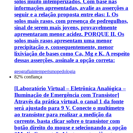
solos muito intemperizados. Com base nas
informações apresentadas, avalie as asserções a
seguir e a relação proposta entre elas: I. Os
solos mais rasos, com presença de pedregulhos,
sinal de serem mais jovens, provavelmente
apresentaram menor acidez. PORQUE II. Os
solos mais rasos apresentam uma menor
precipitação e, consequentemente, menor
lixiviação de bases como Ca, Mg e K. A respeito
dessas asserções, assinale a opção correta:
geografia
intemperismo
pedologia
82
% confiança
[Laboratório Virtual – Eletrônica Analógica –
Iluminação de Emergência com Transistor]
Através da prática virtual, o canal 1 da fonte
será ajustado para 9 V. Conecte o multímetro
ao transistor para realizar a medição da
corrente, basta clicar sobre o transistor com
botão direito do mouse e selecionando a opção