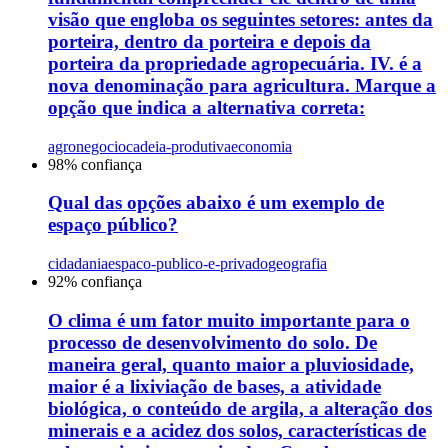
visão que engloba os seguintes setores: antes da
porteira, dentro da porteira e depois da
porteira da propriedade agropecuária. IV. é a
nova denominação para agricultura. Marque a
opção que indica a alternativa correta:
agronegocio
cadeia-produtiva
economia
98
% confiança
Qual das opções abaixo é um exemplo de
espaço público?
cidadania
espaco-publico-e-privado
geografia
92
% confiança
O clima é um fator muito importante para o
processo de desenvolvimento do solo. De
maneira geral, quanto maior a pluviosidade,
maior é a lixiviação de bases, a atividade
biológica, o conteúdo de argila, a alteração dos
minerais e a acidez dos solos, características de