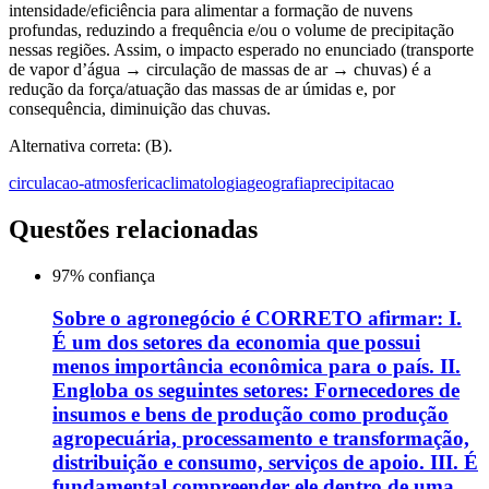
intensidade/eficiência para alimentar a formação de nuvens
profundas, reduzindo a frequência e/ou o volume de precipitação
nessas regiões. Assim, o impacto esperado no enunciado (transporte
de vapor d’água → circulação de massas de ar → chuvas) é a
redução da força/atuação das massas de ar úmidas e, por
consequência, diminuição das chuvas.
Alternativa correta: (B).
circulacao-atmosferica
climatologia
geografia
precipitacao
Questões relacionadas
97
% confiança
Sobre o agronegócio é CORRETO afirmar: I.
É um dos setores da economia que possui
menos importância econômica para o país. II.
Engloba os seguintes setores: Fornecedores de
insumos e bens de produção como produção
agropecuária, processamento e transformação,
distribuição e consumo, serviços de apoio. III. É
fundamental compreender ele dentro de uma