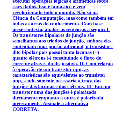
executar operações lógicas e aritméticas sobre
esses dados. Isso é fantástico e vem
revolucionado todo o mundo. Não só na
Ciência da Computação, mas como também em
todas as áreas do conhecimento. Com base
nesse contexto, analise as sentenças a seguir: I-
Os transistores bipolares de junção são
semelhantes aos triodos de junção, embora eles
contenham uma junção adicional, o transistor é
dito bipolar pois possui tanto lacunas (+)
quanto elétrons (-) constituindo o fluxo de
corrente através do dispositivo. II- Com relação
à operação de um transistor npn, as
características são equivalentes ao transistor
pnp, sendo somente necessária a troca das
funções das lacunas e dos elétrons. III- Em um
transistor uma das junções é polarizada
diretamente enquanto a outra é polarizada
inversamente. Assinale a alternativa
CORRETA: