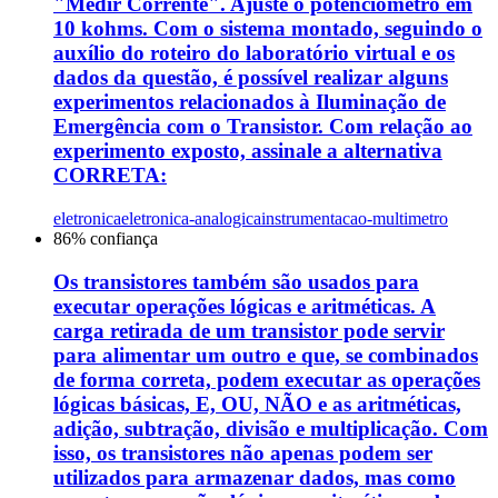
"Medir Corrente". Ajuste o potenciômetro em
10 kohms. Com o sistema montado, seguindo o
auxílio do roteiro do laboratório virtual e os
dados da questão, é possível realizar alguns
experimentos relacionados à Iluminação de
Emergência com o Transistor. Com relação ao
experimento exposto, assinale a alternativa
CORRETA:
eletronica
eletronica-analogica
instrumentacao-multimetro
86
% confiança
Os transistores também são usados para
executar operações lógicas e aritméticas. A
carga retirada de um transistor pode servir
para alimentar um outro e que, se combinados
de forma correta, podem executar as operações
lógicas básicas, E, OU, NÃO e as aritméticas,
adição, subtração, divisão e multiplicação. Com
isso, os transistores não apenas podem ser
utilizados para armazenar dados, mas como