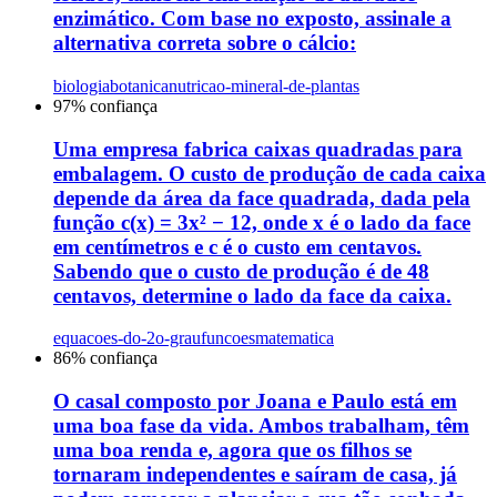
enzimático. Com base no exposto, assinale a
alternativa correta sobre o cálcio:
biologia
botanica
nutricao-mineral-de-plantas
97
% confiança
Uma empresa fabrica caixas quadradas para
embalagem. O custo de produção de cada caixa
depende da área da face quadrada, dada pela
função c(x) = 3x² − 12, onde x é o lado da face
em centímetros e c é o custo em centavos.
Sabendo que o custo de produção é de 48
centavos, determine o lado da face da caixa.
equacoes-do-2o-grau
funcoes
matematica
86
% confiança
O casal composto por Joana e Paulo está em
uma boa fase da vida. Ambos trabalham, têm
uma boa renda e, agora que os filhos se
tornaram independentes e saíram de casa, já