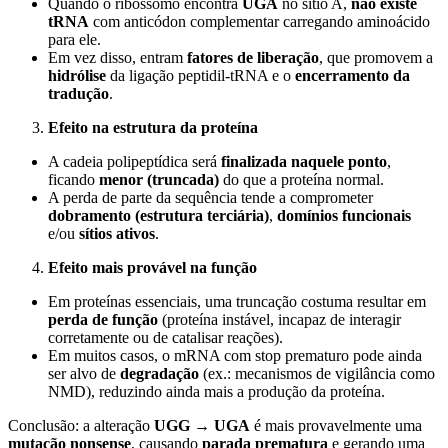
Quando o ribossomo encontra
UGA
no sítio A,
não existe
tRNA
com anticódon complementar carregando aminoácido
para ele.
Em vez disso, entram
fatores de liberação
, que promovem a
hidrólise
da ligação peptidil-tRNA e o
encerramento da
tradução
.
Efeito na estrutura da proteína
A cadeia polipeptídica será
finalizada naquele ponto
,
ficando
menor (truncada)
do que a proteína normal.
A perda de parte da sequência tende a comprometer
dobramento (estrutura terciária)
,
domínios funcionais
e/ou
sítios ativos
.
Efeito mais provável na função
Em proteínas essenciais, uma truncação costuma resultar em
perda de função
(proteína instável, incapaz de interagir
corretamente ou de catalisar reações).
Em muitos casos, o mRNA com stop prematuro pode ainda
ser alvo de
degradação
(ex.: mecanismos de vigilância como
NMD), reduzindo ainda mais a produção da proteína.
Conclusão: a alteração
UGG → UGA
é mais provavelmente uma
mutação nonsense
, causando
parada prematura
e gerando uma