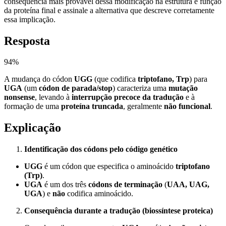
consequência mais provável dessa modificação na estrutura e função
da proteína final e assinale a alternativa que descreve corretamente
essa implicação.
Resposta
94
%
A mudança do códon
UGG
(que codifica
triptofano, Trp
) para
UGA
(um
códon de parada/stop
) caracteriza uma
mutação
nonsense
, levando à
interrupção precoce da tradução
e à
formação de uma
proteína truncada
, geralmente
não funcional
.
Explicação
Identificação dos códons pelo código genético
UGG
é um códon que especifica o aminoácido
triptofano
(Trp)
.
UGA
é um dos três
códons de terminação
(
UAA, UAG,
UGA
) e
não
codifica aminoácido.
Consequência durante a tradução (biossíntese proteica)