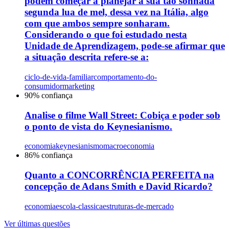
podem começar a planejar a sua tão sonhada
segunda lua de mel, dessa vez na Itália, algo
com que ambos sempre sonharam.
Considerando o que foi estudado nesta
Unidade de Aprendizagem, pode-se afirmar que
a situação descrita refere-se a:
ciclo-de-vida-familiar
comportamento-do-
consumidor
marketing
90
% confiança
Analise o filme Wall Street: Cobiça e poder sob
o ponto de vista do Keynesianismo.
economia
keynesianismo
macroeconomia
86
% confiança
Quanto a CONCORRÊNCIA PERFEITA na
concepção de Adans Smith e David Ricardo?
economia
escola-classica
estruturas-de-mercado
Ver últimas questões