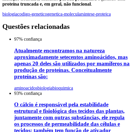
proteína truncada e, em geral, não funcional
.
biologia
codigo-genetico
genetica-molecular
sintese-proteica
Questões relacionadas
97
% confiança
Atualmente encontramos na natureza
aproximadamente setecentos aminoácidos, mas
apenas 20 deles são utilizados por mamíferos na
produção de proteínas. Conceitualmente
proteínas são:
aminoacidos
biologia
bioquimica
93
% confiança
O cálcio é responsável pela estabilidade
estrutural e fisiológica dos tecidos das plantas,
juntamente com outras substâncias, ele regula
os processos de permeabilidade das células e
tecidos; também tem função de ativador