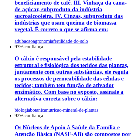
beneficiamento de café. III. Vinhaça da cana-
de-açúcar, subproduto da indústria
sucroalcooleira. IV. Cinzas, subproduto das
indústrias que usam queima de biomassa
vegetal. É correto o que se afirma em:
adubacao
agronomia
fertilidade-do-solo
93
% confiança
O cálcio é responsável pela estabilidade
estrutural e fisiológica dos tecidos das plantas,
juntamente com outras substâncias, ele regula
os processos de permeabilidade das células e
tecidos; também tem função de ativador
enzimático. Com base no exposto, assinale a
alternativa correta sobre o cálcio:
biologia
botanica
nutricao-mineral-de-plantas
92
% confiança
Os Núcleos de Apoio à Saúde da Família e
Atenção Básica (NASF-AB) são compostos por