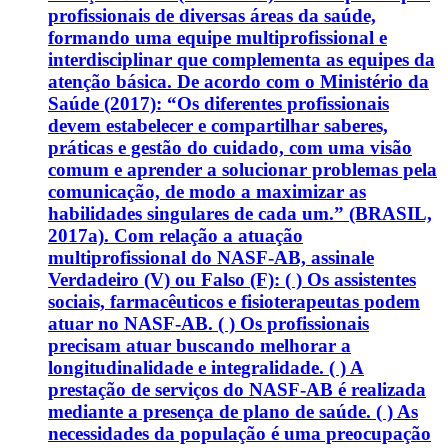
profissionais de diversas áreas da saúde,
formando uma equipe multiprofissional e
interdisciplinar que complementa as equipes da
atenção básica. De acordo com o Ministério da
Saúde (2017): “Os diferentes profissionais
devem estabelecer e compartilhar saberes,
práticas e gestão do cuidado, com uma visão
comum e aprender a solucionar problemas pela
comunicação, de modo a maximizar as
habilidades singulares de cada um.” (BRASIL,
2017a). Com relação a atuação
multiprofissional do NASF-AB, assinale
Verdadeiro (V) ou Falso (F): ( ) Os assistentes
sociais, farmacêuticos e fisioterapeutas podem
atuar no NASF-AB. ( ) Os profissionais
precisam atuar buscando melhorar a
longitudinalidade e integralidade. ( ) A
prestação de serviços do NASF-AB é realizada
mediante a presença de plano de saúde. ( ) As
necessidades da população é uma preocupação