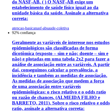
do NASF-AB. ( ) O NASF-AB exige um
estabelecimento de saúde físico igual ao da
unidade básica da saúde. Assinale a alternativa
correta:
atencao-basica
nasf-ab
saude-coletiva
92
% confiança
Geralmente as variáveis de interesse nos estudos
epidemiológicos são classificadas de forma
dicotômica (exposto – sim e não; doente – sim e
não) e plotadas em uma tabela 2x2 para fazer a
análise de associação entre as variáveis. A partir
daí, conseguimos calcular a prevalência, a
incidência e também as medidas de associação.
As medidas de associação que medem a força
de uma associação entre variáveis
epidemiológicas: o risco relativo e o odds ratio
ou razão de chances. (ALMEIDA FILHO e
BARRETO, 2011). Sobre o risco relativo e odds
ratio, assinale a alternativa correta: