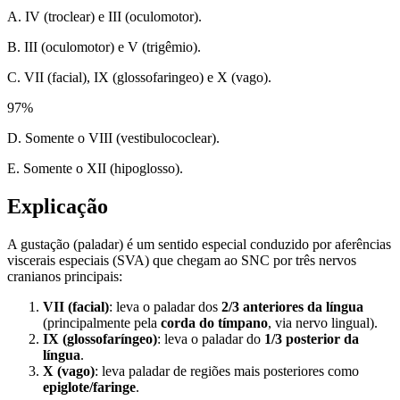
A. IV (troclear) e III (oculomotor).
B. III (oculomotor) e V (trigêmio).
C. VII (facial), IX (glossofaringeo) e X (vago).
97
%
D. Somente o VIII (vestibulococlear).
E. Somente o XII (hipoglosso).
Explicação
A gustação (paladar) é um sentido especial conduzido por aferências
viscerais especiais (SVA) que chegam ao SNC por três nervos
cranianos principais:
VII (facial)
: leva o paladar dos
2/3 anteriores da língua
(principalmente pela
corda do tímpano
, via nervo lingual).
IX (glossofaríngeo)
: leva o paladar do
1/3 posterior da
língua
.
X (vago)
: leva paladar de regiões mais posteriores como
epiglote/faringe
.