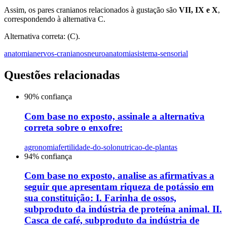
Assim, os pares cranianos relacionados à gustação são
VII, IX e X
,
correspondendo à alternativa C.
Alternativa correta: (C).
anatomia
nervos-cranianos
neuroanatomia
sistema-sensorial
Questões relacionadas
90
% confiança
Com base no exposto, assinale a alternativa
correta sobre o enxofre:
agronomia
fertilidade-do-solo
nutricao-de-plantas
94
% confiança
Com base no exposto, analise as afirmativas a
seguir que apresentam riqueza de potássio em
sua constituição: I. Farinha de ossos,
subproduto da indústria de proteína animal. II.
Casca de café, subproduto da indústria de