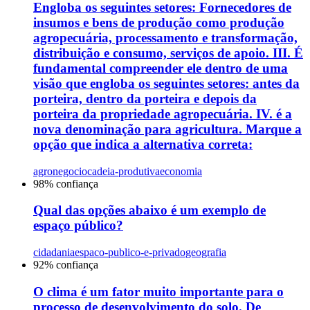
Engloba os seguintes setores: Fornecedores de
insumos e bens de produção como produção
agropecuária, processamento e transformação,
distribuição e consumo, serviços de apoio. III. É
fundamental compreender ele dentro de uma
visão que engloba os seguintes setores: antes da
porteira, dentro da porteira e depois da
porteira da propriedade agropecuária. IV. é a
nova denominação para agricultura. Marque a
opção que indica a alternativa correta:
agronegocio
cadeia-produtiva
economia
98
% confiança
Qual das opções abaixo é um exemplo de
espaço público?
cidadania
espaco-publico-e-privado
geografia
92
% confiança
O clima é um fator muito importante para o
processo de desenvolvimento do solo. De