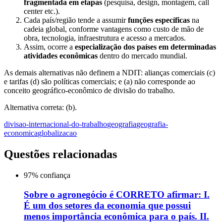
fragmentada em etapas
(pesquisa, design, montagem, call
center etc.).
Cada país/região tende a assumir
funções específicas
na
cadeia global, conforme vantagens como custo de mão de
obra, tecnologia, infraestrutura e acesso a mercados.
Assim, ocorre a
especialização dos países em determinadas
atividades econômicas
dentro do mercado mundial.
As demais alternativas não definem a NDIT: alianças comerciais (c)
e tarifas (d) são políticas comerciais; e (a) não corresponde ao
conceito geográfico-econômico de divisão do trabalho.
Alternativa correta: (b).
divisao-internacional-do-trabalho
geografia
geografia-
economica
globalizacao
Questões relacionadas
97
% confiança
Sobre o agronegócio é CORRETO afirmar: I.
É um dos setores da economia que possui
menos importância econômica para o país. II.