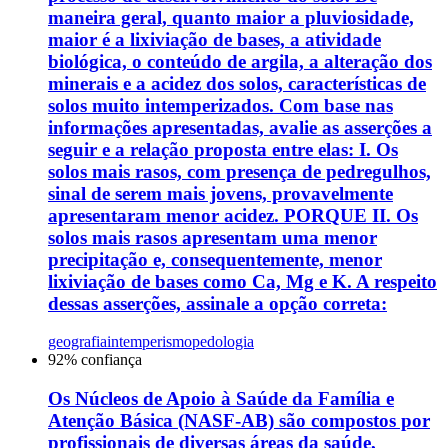
maneira geral, quanto maior a pluviosidade,
maior é a lixiviação de bases, a atividade
biológica, o conteúdo de argila, a alteração dos
minerais e a acidez dos solos, características de
solos muito intemperizados. Com base nas
informações apresentadas, avalie as asserções a
seguir e a relação proposta entre elas: I. Os
solos mais rasos, com presença de pedregulhos,
sinal de serem mais jovens, provavelmente
apresentaram menor acidez. PORQUE II. Os
solos mais rasos apresentam uma menor
precipitação e, consequentemente, menor
lixiviação de bases como Ca, Mg e K. A respeito
dessas asserções, assinale a opção correta:
geografia
intemperismo
pedologia
92
% confiança
Os Núcleos de Apoio à Saúde da Família e
Atenção Básica (NASF-AB) são compostos por
profissionais de diversas áreas da saúde,