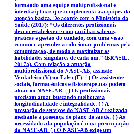
formando uma equipe multiprofissional e
interdisciplinar que complementa as equipes da
atenção básica. De acordo com o Ministério da
Saúde (2017): “Os diferentes profissionais
devem estabelecer e compartilhar saberes,
práticas e gestão do cuidado, com uma visão
comum e aprender a solucionar problemas pela
comunicação, de modo a maximizar as
habilidades singulares de cada um.” (BRASIL,
2017a). Com relação a atuação
multiprofissional do NASF-AB, assinale
Verdadeiro (V) ou Falso (F): ( ) Os assistentes
sociais, farmacêuticos e fisioterapeutas podem
atuar no NASF-AB. ( ) Os profissionais
precisam atuar buscando melhorar a
longitudinalidade e integralidade. ( ) A
prestação de serviços do NASF-AB é realizada
mediante a presença de plano de saúde. ( ) As
necessidades da população é uma preocupação
do NASF-AB. ( ) O NASF-AB exige um