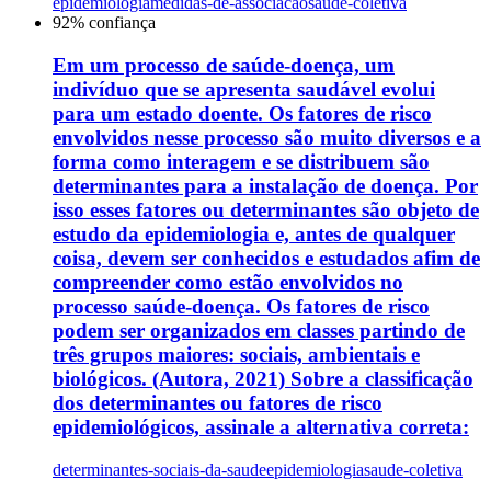
epidemiologia
medidas-de-associacao
saude-coletiva
92
% confiança
Em um processo de saúde-doença, um
indivíduo que se apresenta saudável evolui
para um estado doente. Os fatores de risco
envolvidos nesse processo são muito diversos e a
forma como interagem e se distribuem são
determinantes para a instalação de doença. Por
isso esses fatores ou determinantes são objeto de
estudo da epidemiologia e, antes de qualquer
coisa, devem ser conhecidos e estudados afim de
compreender como estão envolvidos no
processo saúde-doença. Os fatores de risco
podem ser organizados em classes partindo de
três grupos maiores: sociais, ambientais e
biológicos. (Autora, 2021) Sobre a classificação
dos determinantes ou fatores de risco
epidemiológicos, assinale a alternativa correta:
determinantes-sociais-da-saude
epidemiologia
saude-coletiva