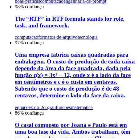
boas-praticas
computacao
engenharia-de-prompt
98
% confiança
The “RTF” in RTF formula stands for role,
task, and framework.
computacao
formatos-de-arquivo
tecnologia
97
% confiança
Uma empresa fabrica caixas quadradas para
embalagem. O custo de produção de cada caixa
depende da área da face quadrada, dada pela
função c(x) = 3x² − 12, onde x é o lado da face
em centímetros e c é o custo em centavos.
Sabendo que o custo de produção é de 48
centavos, determine o lado da face da caixa.
equacoes-do-2o-grau
funcoes
matematica
86
% confiança
O casal composto por Joana e Paulo está em
uma boa fase da vida. Ambos trabalham, têm