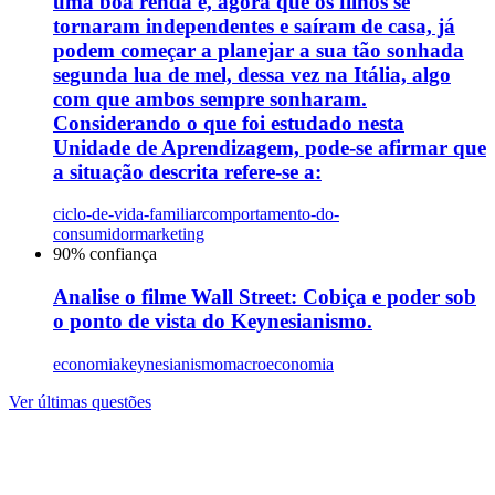
uma boa renda e, agora que os filhos se
tornaram independentes e saíram de casa, já
podem começar a planejar a sua tão sonhada
segunda lua de mel, dessa vez na Itália, algo
com que ambos sempre sonharam.
Considerando o que foi estudado nesta
Unidade de Aprendizagem, pode-se afirmar que
a situação descrita refere-se a:
ciclo-de-vida-familiar
comportamento-do-
consumidor
marketing
90
% confiança
Analise o filme Wall Street: Cobiça e poder sob
o ponto de vista do Keynesianismo.
economia
keynesianismo
macroeconomia
Ver últimas questões