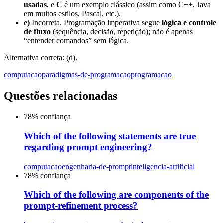
usadas
, e
C
é um exemplo clássico (assim como C++, Java
em muitos estilos, Pascal, etc.).
e)
Incorreta. Programação imperativa segue
lógica e controle
de fluxo
(sequência, decisão, repetição); não é apenas
“entender comandos” sem lógica.
Alternativa correta: (d).
computacao
paradigmas-de-programacao
programacao
Questões relacionadas
78
% confiança
Which of the following statements are true
regarding prompt engineering?
computacao
engenharia-de-prompt
inteligencia-artificial
78
% confiança
Which of the following are components of the
prompt-refinement process?