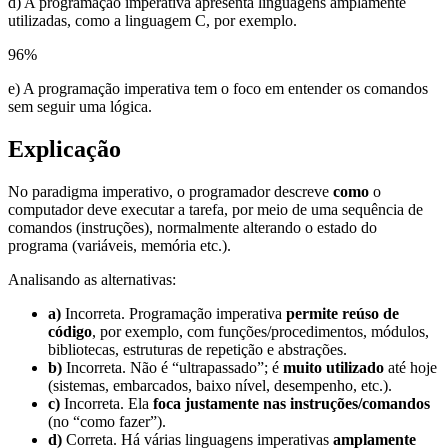
d) A programação imperativa apresenta linguagens amplamente
utilizadas, como a linguagem C, por exemplo.
96
%
e) A programação imperativa tem o foco em entender os comandos
sem seguir uma lógica.
Explicação
No paradigma imperativo, o programador descreve
como
o
computador deve executar a tarefa, por meio de uma sequência de
comandos (instruções), normalmente alterando o estado do
programa (variáveis, memória etc.).
Analisando as alternativas:
a)
Incorreta. Programação imperativa
permite reúso de
código
, por exemplo, com funções/procedimentos, módulos,
bibliotecas, estruturas de repetição e abstrações.
b)
Incorreta. Não é “ultrapassado”; é
muito utilizado
até hoje
(sistemas, embarcados, baixo nível, desempenho, etc.).
c)
Incorreta. Ela
foca justamente nas instruções/comandos
(no “como fazer”).
d)
Correta. Há várias linguagens imperativas
amplamente