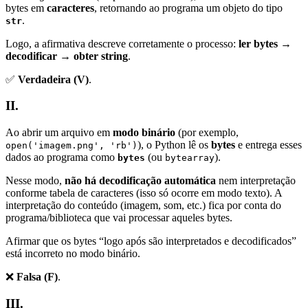
bytes em
caracteres
, retornando ao programa um objeto do tipo
.
str
Logo, a afirmativa descreve corretamente o processo:
ler bytes →
decodificar → obter string
.
✅
Verdadeira (V)
.
II.
Ao abrir um arquivo em
modo binário
(por exemplo,
), o Python lê os
bytes
e entrega esses
open('imagem.png', 'rb')
dados ao programa como
(ou
).
bytes
bytearray
Nesse modo,
não há decodificação automática
nem interpretação
conforme tabela de caracteres (isso só ocorre em modo texto). A
interpretação do conteúdo (imagem, som, etc.) fica por conta do
programa/biblioteca que vai processar aqueles bytes.
Afirmar que os bytes “logo após são interpretados e decodificados”
está incorreto no modo binário.
❌
Falsa (F)
.
III.