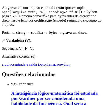
Ao gravar em um arquivo em
modo texto
(por exemplo,
), o Python
open('arquivo.txt', 'w', encoding='utf-8')
pega a
e precisa convertê-la para
bytes
antes de escrever no
str
disco. Isso é feito por
codificação (encode)
segundo o
encoding
do
arquivo.
Portanto:
string → codifica → bytes → grava em disco
.
✅
Verdadeira (V)
.
Sequência:
V - F - V
.
Alternativa correta: (d).
arquivos
entrada-e-saida-io
programacao
python
Questões relacionadas
93
% confiança
A inteligência lógico-matemática foi estudada
por Gardner por ser considerada uma
habilidade da Inteligência. Qual seria a