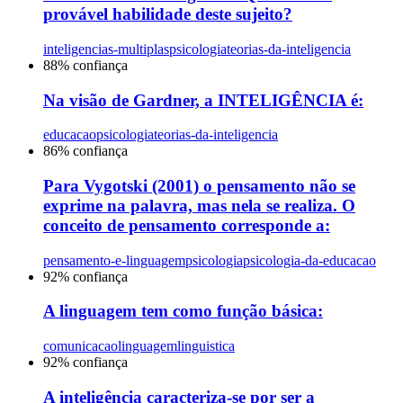
provável habilidade deste sujeito?
inteligencias-multiplas
psicologia
teorias-da-inteligencia
88
% confiança
Na visão de Gardner, a INTELIGÊNCIA é:
educacao
psicologia
teorias-da-inteligencia
86
% confiança
Para Vygotski (2001) o pensamento não se
exprime na palavra, mas nela se realiza. O
conceito de pensamento corresponde a:
pensamento-e-linguagem
psicologia
psicologia-da-educacao
92
% confiança
A linguagem tem como função básica:
comunicacao
linguagem
linguistica
92
% confiança
A inteligência caracteriza-se por ser a