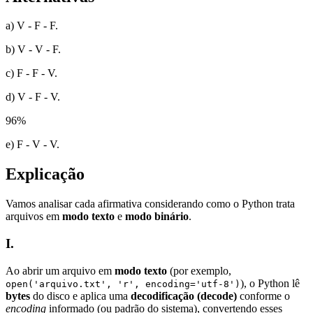
a) V - F - F.
b) V - V - F.
c) F - F - V.
d) V - F - V.
96
%
e) F - V - V.
Explicação
Vamos analisar cada afirmativa considerando como o Python trata
arquivos em
modo texto
e
modo binário
.
I.
Ao abrir um arquivo em
modo texto
(por exemplo,
), o Python lê
open('arquivo.txt', 'r', encoding='utf-8')
bytes
do disco e aplica uma
decodificação (decode)
conforme o
encoding
informado (ou padrão do sistema), convertendo esses