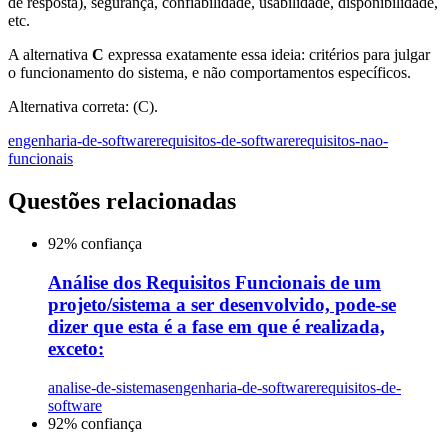
de resposta), segurança, confiabilidade, usabilidade, disponibilidade,
etc.
A alternativa
C
expressa exatamente essa ideia: critérios para julgar
o funcionamento do sistema, e não comportamentos específicos.
Alternativa correta: (C).
engenharia-de-software
requisitos-de-software
requisitos-nao-
funcionais
Questões relacionadas
92
% confiança
Análise dos Requisitos Funcionais de um
projeto/sistema a ser desenvolvido, pode-se
dizer que esta é a fase em que é realizada,
exceto:
analise-de-sistemas
engenharia-de-software
requisitos-de-
software
92
% confiança