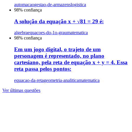
automacao
gestao-de-armazens
logistica
98
% confiança
A solução da equação x + √81 = 29 é:
algebra
equacoes-do-1o-grau
matematica
98
% confiança
Em um jogo digital, o trajeto de um
personagem é representado, no plano
cartesiano, pela reta de equação x + y = 4. Essa
reta passa pelos pontos:
equacao-da-reta
geometria-analitica
matematica
Ver últimas questões