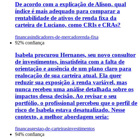
De acordo com a explicação de Alison, qual
índice é mais adequado para comparar a
rentabilidade de ativos de renda fixa da
carteira de Luciano, como CRIs e CRAs?
financas
indicadores-de-mercado
renda-fixa
92
% confiança
Isabela procurou Hernanes, seu novo consultor
de investimentos, insatisfeita com a falta de
orientação e ausência de um plano claro para
realocação de sua carteira atual. Ela quer
reduzir sua exposição à renda variável, mas
nunca recebeu uma análise detalhada sobre os
impactos dessa decisão. Ao revisar o seu
portfólio, o profissional percebeu que o perfil de
risco de Isabela estava desatualizado. Nesse
contexto, a melhor abordagem seria:
financas
gestao-de-carteiras
investimentos
94
% confiança