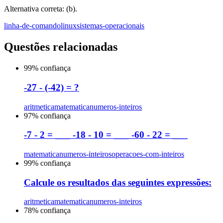
Alternativa correta: (b).
linha-de-comando
linux
sistemas-operacionais
Questões relacionadas
99
% confiança
-27 - (-42) = ?
aritmetica
matematica
numeros-inteiros
97
% confiança
-7 - 2 = ___ -18 - 10 = ___ -60 - 22 = ___
matematica
numeros-inteiros
operacoes-com-inteiros
99
% confiança
Calcule os resultados das seguintes expressões:
aritmetica
matematica
numeros-inteiros
78
% confiança