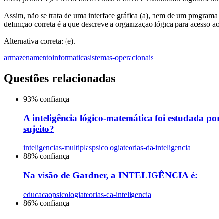
Assim, não se trata de uma interface gráfica (a), nem de um programa
definição correta é a que descreve a organização lógica para acesso a
Alternativa correta: (e).
armazenamento
informatica
sistemas-operacionais
Questões relacionadas
93
% confiança
A inteligência lógico-matemática foi estudada po
sujeito?
inteligencias-multiplas
psicologia
teorias-da-inteligencia
88
% confiança
Na visão de Gardner, a INTELIGÊNCIA é:
educacao
psicologia
teorias-da-inteligencia
86
% confiança