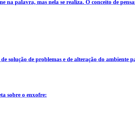
e na palavra, mas nela se realiza. O conceito de pens
de de solução de problemas e de alteração do ambiente 
ta sobre o enxofre: