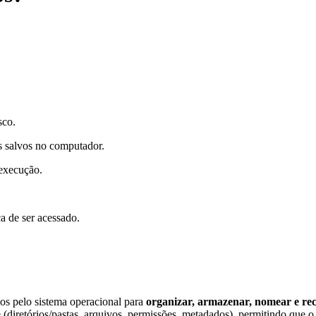
sco.
s salvos no computador.
 execução.
a de ser acessado.
dos pelo sistema operacional para
organizar, armazenar, nomear e re
(diretórios/pastas, arquivos, permissões, metadados), permitindo que 