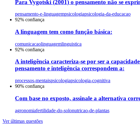
Para Vygotski (2001) o pensamento não se exprim
pensamento-e-linguagem
psicologia
psicologia-da-educacao
92
% confiança
A linguagem tem como função básica:
comunicacao
linguagem
linguistica
92
% confiança
A inteligência caracteriza-se por ser a capacida
pensamento e inteligência correspondem a:
processos-mentais
psicologia
psicologia-cognitiva
90
% confiança
Com base no exposto, assinale a alternativa corre
agronomia
fertilidade-do-solo
nutricao-de-plantas
Ver últimas questões