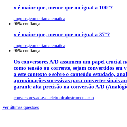
x é maior que, menor que ou igual a 100°?
angulos
geometria
matematica
96
% confiança
x é maior que, menor que ou igual a 37°?
angulos
geometria
matematica
96
% confiança
Os conversores A/D assumem um papel crucial na 
como tensão ou corrente, sejam convertidos em va
a este contexto e sobre o conteúdo estudado, anal
aproximações sucessivas para converter sinais a
garante alta precisão na conversão A/D (Analógico-
conversores-ad-e-da
eletronica
instrumentacao
Ver últimas questões