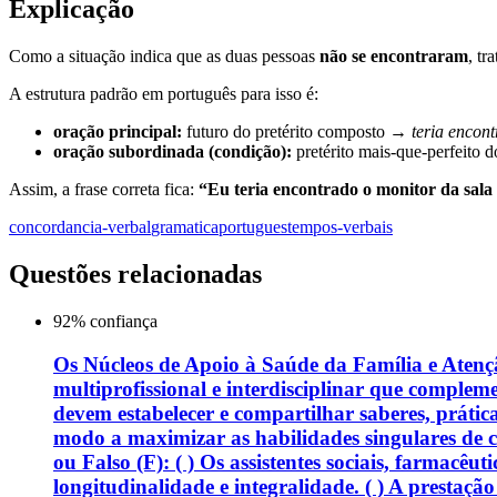
Explicação
Como a situação indica que as duas pessoas
não se encontraram
, tr
A estrutura padrão em português para isso é:
oração principal:
futuro do pretérito composto →
teria encon
oração subordinada (condição):
pretérito mais-que-perfeito 
Assim, a frase correta fica:
“Eu teria encontrado o monitor da sala 
concordancia-verbal
gramatica
portugues
tempos-verbais
Questões relacionadas
92
% confiança
Os Núcleos de Apoio à Saúde da Família e Atenç
multiprofissional e interdisciplinar que complem
devem estabelecer e compartilhar saberes, prát
modo a maximizar as habilidades singulares de 
ou Falso (F): ( ) Os assistentes sociais, farmac
longitudinalidade e integralidade. ( ) A prestaç