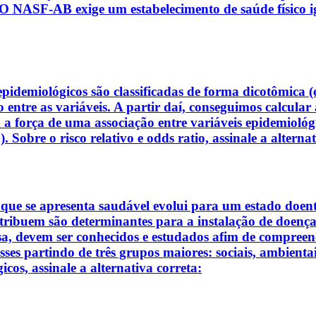
NASF-AB exige um estabelecimento de saúde físico igu
epidemiológicos são classificadas de forma dicotômica (
o entre as variáveis. A partir daí, conseguimos calcula
 força de uma associação entre variáveis epidemiológica
e o risco relativo e odds ratio, assinale a alternati
e se apresenta saudável evolui para um estado doente.
tribuem são determinantes para a instalação de doença. 
isa, devem ser conhecidos e estudados afim de compree
ses partindo de três grupos maiores: sociais, ambientais
cos, assinale a alternativa correta: