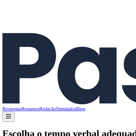
Respostas
Resumos
Redação
Simulados
Blog
Escolha o tempo verbal adequad