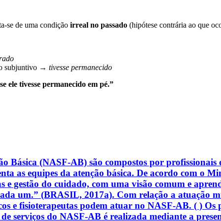
ata-se de uma condição
irreal no passado
(hipótese contrária ao que oco
trado
do subjuntivo →
tivesse permanecido
se ele tivesse permanecido em pé.”
ão Básica (NASF-AB) são compostos por profissionais 
enta as equipes da atenção básica. De acordo com o Mini
icas e gestão do cuidado, com uma visão comum e apren
cada um.” (BRASIL, 2017a). Com relação a atuação mu
êuticos e fisioterapeutas podem atuar no NASF-AB. ( ) O
ão de serviços do NASF-AB é realizada mediante a presen