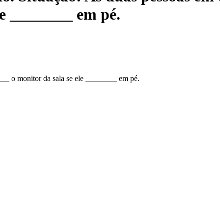
le ________ em pé.
__ o monitor da sala se ele ________ em pé.