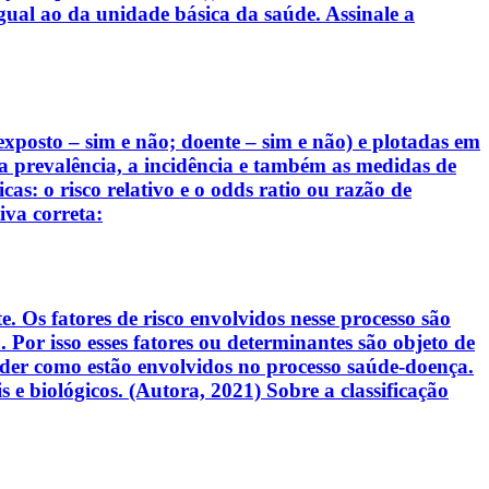
al ao da unidade básica da saúde. Assinale a
exposto – sim e não; doente – sim e não) e plotadas em
r a prevalência, a incidência e também as medidas de
s: o risco relativo e o odds ratio ou razão de
va correta:
 Os fatores de risco envolvidos nesse processo são
Por isso esses fatores ou determinantes são objeto de
nder como estão envolvidos no processo saúde-doença.
 e biológicos. (Autora, 2021) Sobre a classificação