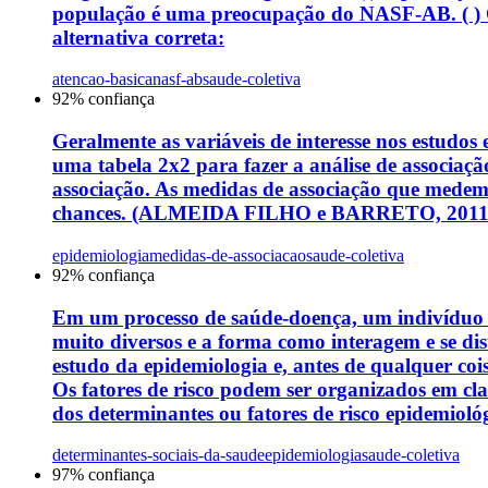
população é uma preocupação do NASF-AB. ( ) O 
alternativa correta:
atencao-basica
nasf-ab
saude-coletiva
92
% confiança
Geralmente as variáveis de interesse nos estudos 
uma tabela 2x2 para fazer a análise de associaçã
associação. As medidas de associação que medem a
chances. (ALMEIDA FILHO e BARRETO, 2011). Sobr
epidemiologia
medidas-de-associacao
saude-coletiva
92
% confiança
Em um processo de saúde-doença, um indivíduo qu
muito diversos e a forma como interagem e se dis
estudo da epidemiologia e, antes de qualquer co
Os fatores de risco podem ser organizados em clas
dos determinantes ou fatores de risco epidemiológi
determinantes-sociais-da-saude
epidemiologia
saude-coletiva
97
% confiança