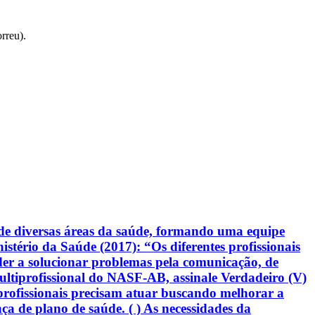
rreu).
de diversas áreas da saúde, formando uma equipe
stério da Saúde (2017): “Os diferentes profissionais
der a solucionar problemas pela comunicação, de
ltiprofissional do NASF-AB, assinale Verdadeiro (V)
s profissionais precisam atuar buscando melhorar a
ça de plano de saúde. ( ) As necessidades da