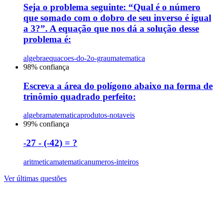
Seja o problema seguinte: “Qual é o número
que somado com o dobro de seu inverso é igual
a 3?”. A equação que nos dá a solução desse
problema é:
algebra
equacoes-do-2o-grau
matematica
98
% confiança
Escreva a área do polígono abaixo na forma de
trinômio quadrado perfeito:
algebra
matematica
produtos-notaveis
99
% confiança
-27 - (-42) = ?
aritmetica
matematica
numeros-inteiros
Ver últimas questões