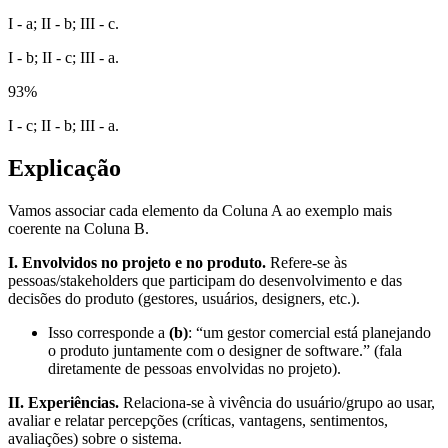
I - a; II - b; III - c.
I - b; II - c; III - a.
93
%
I - c; II - b; III - a.
Explicação
Vamos associar cada elemento da Coluna A ao exemplo mais
coerente na Coluna B.
I. Envolvidos no projeto e no produto.
Refere-se às
pessoas/stakeholders que participam do desenvolvimento e das
decisões do produto (gestores, usuários, designers, etc.).
Isso corresponde a
(b)
: “um gestor comercial está planejando
o produto juntamente com o designer de software.” (fala
diretamente de pessoas envolvidas no projeto).
II. Experiências.
Relaciona-se à vivência do usuário/grupo ao usar,
avaliar e relatar percepções (críticas, vantagens, sentimentos,
avaliações) sobre o sistema.