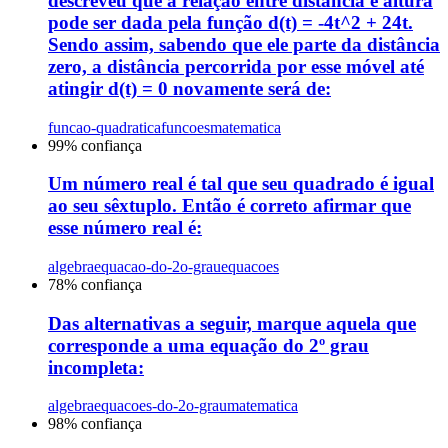
descreveu que a relação entre distância e altura
pode ser dada pela função d(t) = -4t^2 + 24t.
Sendo assim, sabendo que ele parte da distância
zero, a distância percorrida por esse móvel até
atingir d(t) = 0 novamente será de:
funcao-quadratica
funcoes
matematica
99
% confiança
Um número real é tal que seu quadrado é igual
ao seu sêxtuplo. Então é correto afirmar que
esse número real é:
algebra
equacao-do-2o-grau
equacoes
78
% confiança
Das alternativas a seguir, marque aquela que
corresponde a uma equação do 2º grau
incompleta:
algebra
equacoes-do-2o-grau
matematica
98
% confiança