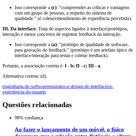
Isso corresponde a
(c)
: “compreender as críticas e vantagens
com um grupo de pessoas, a respeito do sistema de
qualidade.” (é coleta/entendimento de experiência percebida).
III. Da interface.
Trata de aspectos ligados à interface/protótipos,
interação e meios concretos de registrar feedback da interação.
Isso corresponde a
(a)
: “protótipo de qualidade de software,
para gravação do feedback.” (protótipo é um artefato típico de
interface/interação para testar e coletar feedback).
Portanto, a associação correta é:
I - b; II - c; III - a
.
Alternativa correta: (d).
engenharia-de-software
requisitos-e-design-de-interface
ux-
experiencia-do-usuario
Questões relacionadas
98
% confiança
Ao fazer o lançamento de um móvel, o físico