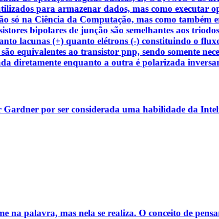
tilizados para armazenar dados, mas como executar oper
Não só na Ciência da Computação, mas como também em
ransistores bipolares de junção são semelhantes aos tri
 tanto lacunas (+) quanto elétrons (-) constituindo o flu
 são equivalentes ao transistor pnp, sendo somente neces
zada diretamente enquanto a outra é polarizada inver
r Gardner por ser considerada uma habilidade da Inteli
e na palavra, mas nela se realiza. O conceito de pens