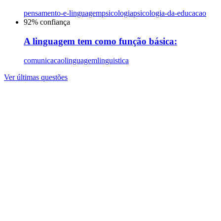
pensamento-e-linguagem
psicologia
psicologia-da-educacao
92
% confiança
A linguagem tem como função básica:
comunicacao
linguagem
linguistica
Ver últimas questões