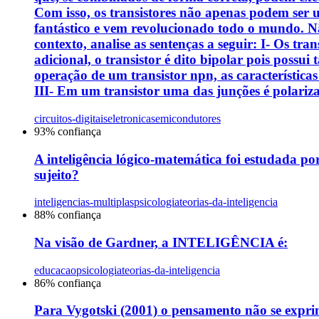
Com isso, os transistores não apenas podem ser u
fantástico e vem revolucionado todo o mundo. 
contexto, analise as sentenças a seguir: I- Os t
adicional, o transistor é dito bipolar pois possui
operação de um transistor npn, as características
III- Em um transistor uma das junções é polari
circuitos-digitais
eletronica
semicondutores
93
% confiança
A inteligência lógico-matemática foi estudada po
sujeito?
inteligencias-multiplas
psicologia
teorias-da-inteligencia
88
% confiança
Na visão de Gardner, a INTELIGÊNCIA é:
educacao
psicologia
teorias-da-inteligencia
86
% confiança
Para Vygotski (2001) o pensamento não se exprim