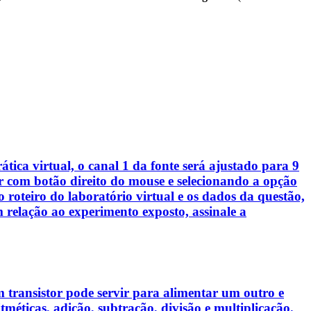
ica virtual, o canal 1 da fonte será ajustado para 9
tor com botão direito do mouse e selecionando a opção
oteiro do laboratório virtual e os dados da questão,
 relação ao experimento exposto, assinale a
m transistor pode servir para alimentar um outro e
méticas, adição, subtração, divisão e multiplicação.