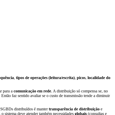
equência
,
tipos de operações (leitura/escrita)
,
picos
,
localidade do
ar para a
comunicação em rede
. A distribuição só compensa se, no
ntão faz sentido avaliar se o custo de transmissão tende a diminuir
e SGBDs distribuídos é manter
transparência de distribuição
e
ica, o sistema deve atender também necessidades
globais
(consultas e