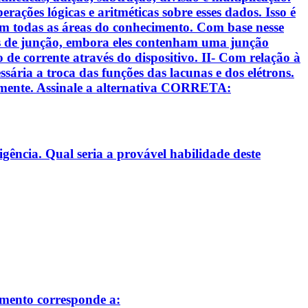
ações lógicas e aritméticas sobre esses dados. Isso é
 todas as áreas do conhecimento. Com base nesse
odos de junção, embora eles contenham uma junção
xo de corrente através do dispositivo. II- Com relação à
sária a troca das funções das lacunas e dos elétrons.
samente. Assinale a alternativa CORRETA:
gência. Qual seria a provável habilidade deste
amento corresponde a: