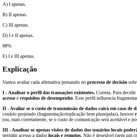
A) I apenas.
B) II apenas.
C) III apenas.
D) I e II apenas.
88
%
E) I e III apenas.
Explicação
Vamos avaliar cada afirmativa pensando no
processo de decisão
sobr
I - Analisar o perfil das transações existentes.
Correta. Para decidir 
acesso
e
requisitos de desempenho
. Esse perfil influencia fragmenta
II - Avaliar se o custo de transmissão de dados cairá em caso de d
cenário projetado (fragmentação/replicação bem planejadas), houver
(ou, mais corretamente, se o custo de comunicação será aceitável e po
III - Analisar se apenas visões de dados dos usuários locais poder
permitir acesso a dados
locais e remotos
. Não é desejável (nem um cri