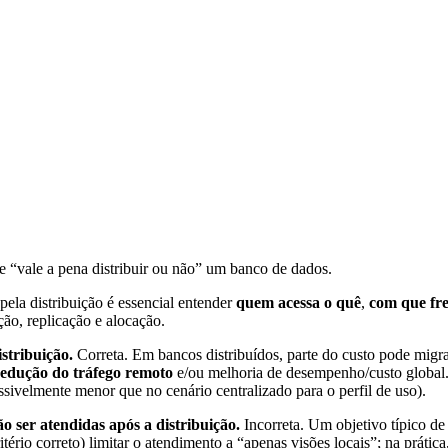
e “vale a pena distribuir ou não” um banco de dados.
pela distribuição é essencial entender
quem acessa o quê
,
com que fr
ção, replicação e alocação.
istribuição.
Correta. Em bancos distribuídos, parte do custo pode migr
redução do tráfego remoto
e/ou melhoria de desempenho/custo global. E
ssivelmente menor que no cenário centralizado para o perfil de uso).
ão ser atendidas após a distribuição.
Incorreta. Um objetivo típico d
tério correto) limitar o atendimento a “apenas visões locais”; na prát