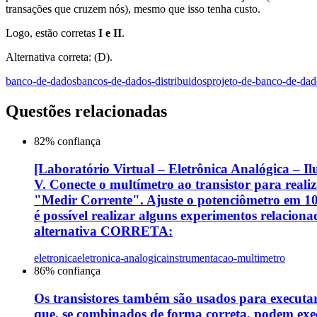
transações que cruzem nós), mesmo que isso tenha custo.
Logo, estão corretas
I e II
.
Alternativa correta: (D).
banco-de-dados
bancos-de-dados-distribuidos
projeto-de-banco-de-dad
Questões relacionadas
82
% confiança
[Laboratório Virtual – Eletrônica Analógica – Il
V. Conecte o multímetro ao transistor para reali
"Medir Corrente". Ajuste o potenciômetro em 10 
é possível realizar alguns experimentos relacio
alternativa CORRETA:
eletronica
eletronica-analogica
instrumentacao-multimetro
86
% confiança
Os transistores também são usados para executar 
que, se combinados de forma correta, podem execu