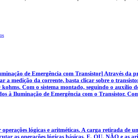
os
uminação de Emergência com Transistor] Através da prát
zar a medição da corrente, basta clicar sobre o transis
kohms. Com o sistema montado, seguindo o auxílio do r
nados à Iluminação de Emergência com o Transistor. Com
operações lógicas e aritméticas. A carga retirada de u
tar as operações lógicas básicas, E, OU, NÃO e as arit