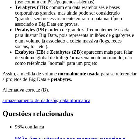
(uso comum em PCs/pequenos sistemas).
Terabytes (TB)
: comum em data warehouses e bases
corporativas grandes, mas ainda pode ser considerado
“grande” sem necessariamente entrar no patamar típico
associado a Big Data em provas.
Petabytes (PB)
: ordem de grandeza frequentemente usada
para ilustrar Big Data, pois representa milhões de gigabytes e
é um volume já associado a coleta massiva (logs, redes
sociais, IoT etc.).
Exabytes (EB)
e
Zetabytes (ZB)
: aparecem mais para falar
de volume global de tráfego/armazenamento no mundo, não
como referência “normal” para um projeto.
Assim, a medida de volume
normalmente usada
para se referenciar
a projetos de Big Data é
petabytes
.
Alternativa correta: (B).
armazenamento-de-dados
big-data
informatica
Questões relacionadas
96
% confiança
“São áreas situadas nas margens superior e