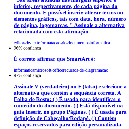
inferior, respectivamente, de cada página do
documento. É possível inserir, alterar textos ou
elementos gráficos, tais com data, hora, número
de página, logomarcas. ” Assinale a alternativa
relacionada com esta afirmação.
editor-de-texto
formatacao-de-documentos
informatica
96
% confiança
É correto afirmar que SmartArt é:
informatica
microsoft-office
recursos-de-diagramacao
97
% confiança
Assinale V (verdadeiro) ou F (falso) e selecione a
alternativa que contém a sequência correta. A
Folha de Rosto: ( ) É usada para identificar o
conteúdo do documento. ( ) Está disponível na
guia Inserir, no grupo Páginas. ( ) É usada para
definição de Cabeçalho/Rodapé. ( ) Contém
espaços reservados para edição personalizada.