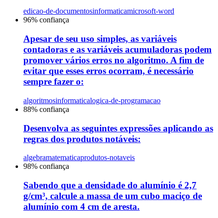
edicao-de-documentos
informatica
microsoft-word
96
% confiança
Apesar de seu uso simples, as variáveis
contadoras e as variáveis acumuladoras podem
promover vários erros no algoritmo. A fim de
evitar que esses erros ocorram, é necessário
sempre fazer o:
algoritmos
informatica
logica-de-programacao
88
% confiança
Desenvolva as seguintes expressões aplicando as
regras dos produtos notáveis:
algebra
matematica
produtos-notaveis
98
% confiança
Sabendo que a densidade do alumínio é 2,7
g/cm³, calcule a massa de um cubo maciço de
alumínio com 4 cm de aresta.