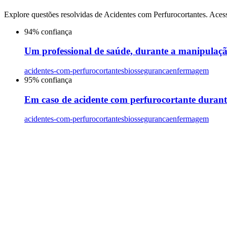
Explore questões resolvidas de
Acidentes com Perfurocortantes
. Aces
94
% confiança
Um professional de saúde, durante a manipulação
acidentes-com-perfurocortantes
biosseguranca
enfermagem
95
% confiança
Em caso de acidente com perfurocortante durante
acidentes-com-perfurocortantes
biosseguranca
enfermagem