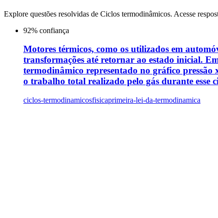
Explore questões resolvidas de
Ciclos termodinâmicos
. Acesse respos
92
% confiança
Motores térmicos, como os utilizados em automóve
transformações até retornar ao estado inicial. 
termodinâmico representado no gráfico pressão x 
o trabalho total realizado pelo gás durante esse ci
ciclos-termodinamicos
fisica
primeira-lei-da-termodinamica