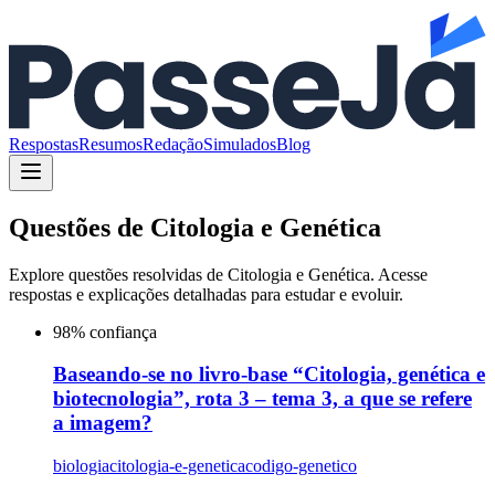
Respostas
Resumos
Redação
Simulados
Blog
Questões de
Citologia e Genética
Explore questões resolvidas de
Citologia e Genética
. Acesse
respostas e explicações detalhadas para estudar e evoluir.
98
% confiança
Baseando-se no livro-base “Citologia, genética e
biotecnologia”, rota 3 – tema 3, a que se refere
a imagem?
biologia
citologia-e-genetica
codigo-genetico