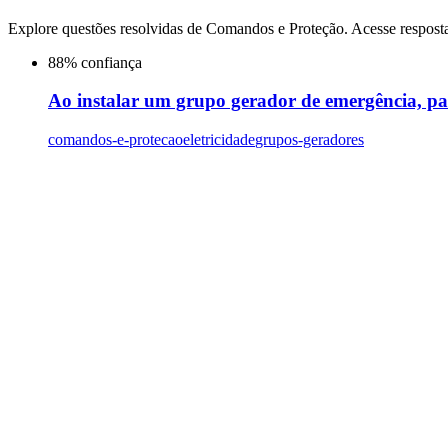
Explore questões resolvidas de
Comandos e Proteção
. Acesse respost
88
% confiança
Ao instalar um grupo gerador de emergência, para
comandos-e-protecao
eletricidade
grupos-geradores