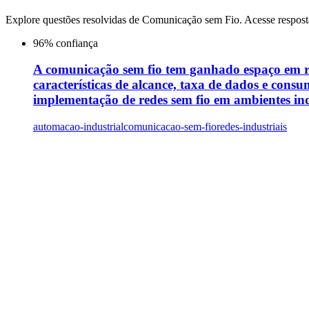
Explore questões resolvidas de
Comunicação sem Fio
. Acesse respost
96
% confiança
A comunicação sem fio tem ganhado espaço em red
características de alcance, taxa de dados e cons
implementação de redes sem fio em ambientes ind
automacao-industrial
comunicacao-sem-fio
redes-industriais