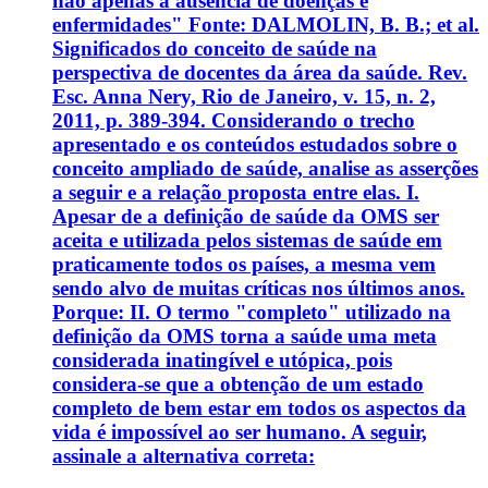
não apenas a ausência de doenças e
enfermidades" Fonte: DALMOLIN, B. B.; et al.
Significados do conceito de saúde na
perspectiva de docentes da área da saúde. Rev.
Esc. Anna Nery, Rio de Janeiro, v. 15, n. 2,
2011, p. 389-394. Considerando o trecho
apresentado e os conteúdos estudados sobre o
conceito ampliado de saúde, analise as asserções
a seguir e a relação proposta entre elas. I.
Apesar de a definição de saúde da OMS ser
aceita e utilizada pelos sistemas de saúde em
praticamente todos os países, a mesma vem
sendo alvo de muitas críticas nos últimos anos.
Porque: II. O termo "completo" utilizado na
definição da OMS torna a saúde uma meta
considerada inatingível e utópica, pois
considera-se que a obtenção de um estado
completo de bem estar em todos os aspectos da
vida é impossível ao ser humano. A seguir,
assinale a alternativa correta: