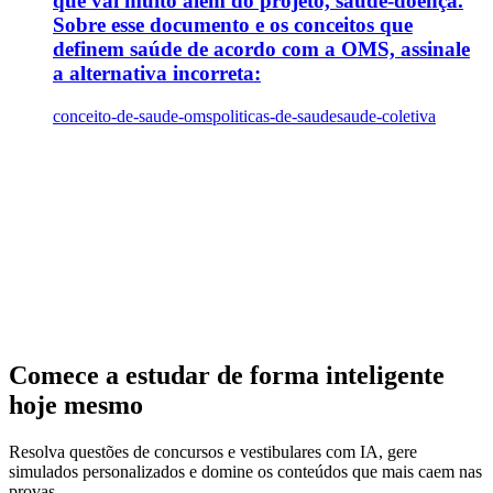
que vai muito além do projeto, saúde-doença.
Sobre esse documento e os conceitos que
definem saúde de acordo com a OMS, assinale
a alternativa incorreta:
conceito-de-saude-oms
politicas-de-saude
saude-coletiva
Comece a estudar de forma inteligente
hoje mesmo
Resolva questões de concursos e vestibulares com IA, gere
simulados personalizados e domine os conteúdos que mais caem nas
provas.