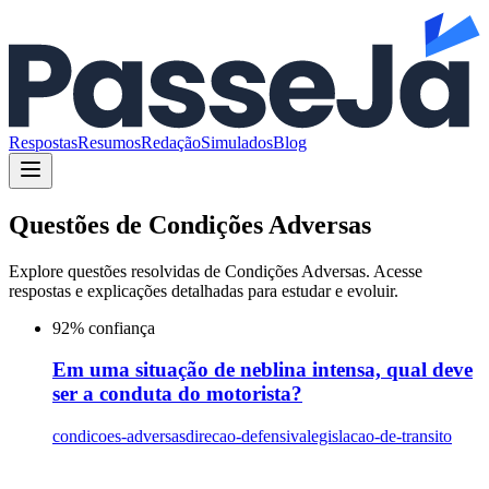
Respostas
Resumos
Redação
Simulados
Blog
Questões de
Condições Adversas
Explore questões resolvidas de
Condições Adversas
. Acesse
respostas e explicações detalhadas para estudar e evoluir.
92
% confiança
Em uma situação de neblina intensa, qual deve
ser a conduta do motorista?
condicoes-adversas
direcao-defensiva
legislacao-de-transito