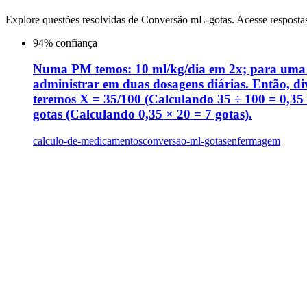
Explore questões resolvidas de
Conversão mL-gotas
. Acesse resposta
94
% confiança
Numa PM temos: 10 ml/kg/dia em 2x; para uma cr
administrar em duas dosagens diárias. Então, d
teremos X = 35/100 (Calculando 35 ÷ 100 = 0,35 
gotas (Calculando 0,35 × 20 = 7 gotas).
calculo-de-medicamentos
conversao-ml-gotas
enfermagem