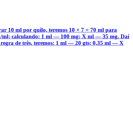
r 10 ml por quilo, teremos 10 × 7 = 70 ml para
mg/ml; calculando: 1 ml — 100 mg; X ml — 35 mg. Daí
regra de três, teremos: 1 ml — 20 gts; 0,35 ml — X