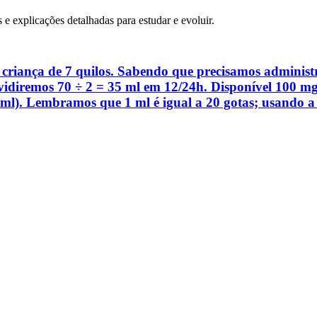
s e explicações detalhadas para estudar e evoluir.
iança de 7 quilos. Sabendo que precisamos administra
ividiremos 70 ÷ 2 = 35 ml em 12/24h. Disponível 100 
ml). Lembramos que 1 ml é igual a 20 gotas; usando a 