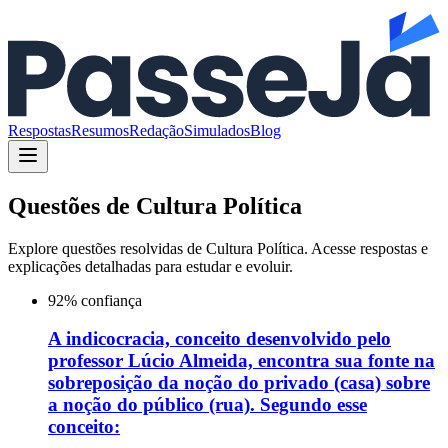
Respostas
Resumos
Redação
Simulados
Blog
Questões de
Cultura Política
Explore questões resolvidas de
Cultura Política
. Acesse respostas e
explicações detalhadas para estudar e evoluir.
92
% confiança
A indicocracia, conceito desenvolvido pelo
professor Lúcio Almeida, encontra sua fonte na
sobreposição da noção do privado (casa) sobre
a noção do público (rua). Segundo esse
conceito: