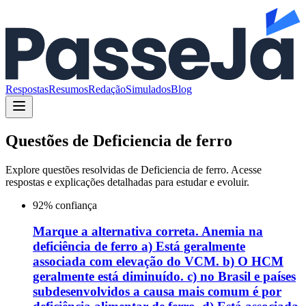
Respostas
Resumos
Redação
Simulados
Blog
Questões de
Deficiencia de ferro
Explore questões resolvidas de
Deficiencia de ferro
. Acesse
respostas e explicações detalhadas para estudar e evoluir.
92
% confiança
Marque a alternativa correta. Anemia na
deficiência de ferro a) Está geralmente
associada com elevação do VCM. b) O HCM
geralmente está diminuído. c) no Brasil e países
subdesenvolvidos a causa mais comum é por