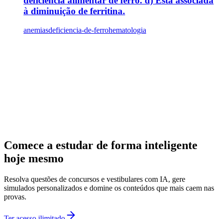
deficiência alimentar de ferro. d) Está associada
à diminuição de ferritina.
anemias
deficiencia-de-ferro
hematologia
Comece a estudar de forma inteligente
hoje mesmo
Resolva questões de concursos e vestibulares com IA, gere
simulados personalizados e domine os conteúdos que mais caem nas
provas.
Ter acesso ilimitado