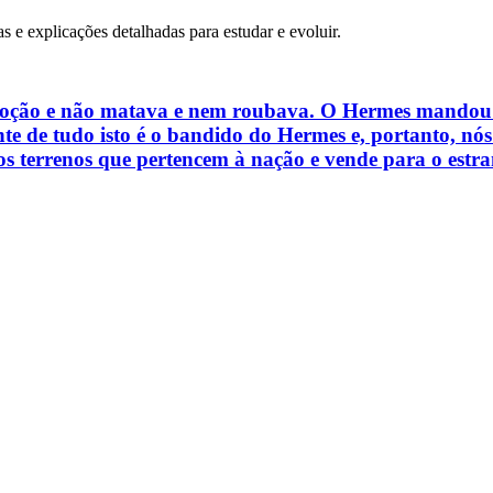
as e explicações detalhadas para estudar e evoluir.
voção e não matava e nem roubava. O Hermes mandou 
te de tudo isto é o bandido do Hermes e, portanto, nó
dos terrenos que pertencem à nação e vende para o estra