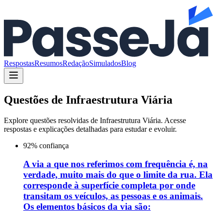
Respostas
Resumos
Redação
Simulados
Blog
Questões de
Infraestrutura Viária
Explore questões resolvidas de
Infraestrutura Viária
. Acesse
respostas e explicações detalhadas para estudar e evoluir.
92
% confiança
A via a que nos referimos com frequência é, na
verdade, muito mais do que o limite da rua. Ela
corresponde à superfície completa por onde
transitam os veículos, as pessoas e os animais.
Os elementos básicos da via são: