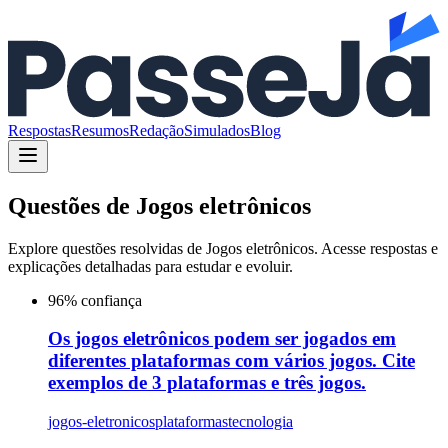
Respostas
Resumos
Redação
Simulados
Blog
Questões de
Jogos eletrônicos
Explore questões resolvidas de
Jogos eletrônicos
. Acesse respostas e
explicações detalhadas para estudar e evoluir.
96
% confiança
Os jogos eletrônicos podem ser jogados em
diferentes plataformas com vários jogos. Cite
exemplos de 3 plataformas e três jogos.
jogos-eletronicos
plataformas
tecnologia