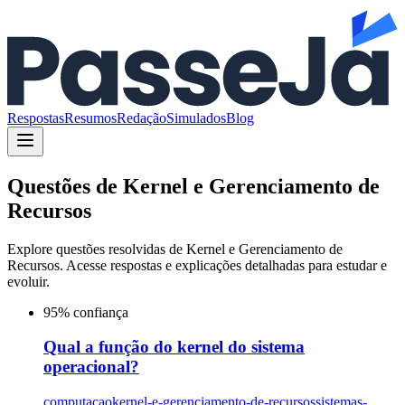
Respostas
Resumos
Redação
Simulados
Blog
Questões de
Kernel e Gerenciamento de
Recursos
Explore questões resolvidas de
Kernel e Gerenciamento de
Recursos
. Acesse respostas e explicações detalhadas para estudar e
evoluir.
95
% confiança
Qual a função do kernel do sistema
operacional?
computacao
kernel-e-gerenciamento-de-recursos
sistemas-