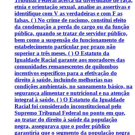
Tribunal Federal acerca da diversidade de raça,
etnia e orientação sexual, analise as assertivas e
identifique com V as verdadeiras e com F as
falsas. ( ) No crime de racismo, constitui efeito
da condenação a perda do cargo ou da função
pública, quando se tratar de servidor público,
bem como a suspensão do funcionamento de
estabelecimento particular por prazo não
superior a três meses. ( ) O Estatuto da
Igualdade Racial garante aos moradores das
comunidades remanescentes de quilombos
incentivos específicos para a efetivação do
direito à saúde, incluindo melhorias nas
condições ambientais, no saneamento básico, na
segurança alimentar e nutricional e na atenção
integral à saúde. ( ) O Estatuto da Igualdade
Racial foi considerado inconstitucional pelo
Supremo Tribunal Federal no ponto em que,
ao tratar do direito à saúde da população
negra, assegurava que o poder público
garantiria que o segmento da população negra