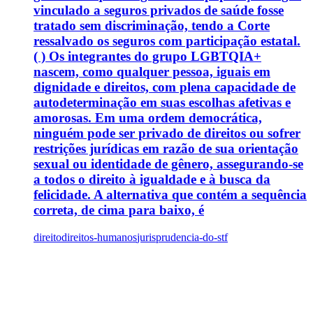
vinculado a seguros privados de saúde fosse
tratado sem discriminação, tendo a Corte
ressalvado os seguros com participação estatal.
( ) Os integrantes do grupo LGBTQIA+
nascem, como qualquer pessoa, iguais em
dignidade e direitos, com plena capacidade de
autodeterminação em suas escolhas afetivas e
amorosas. Em uma ordem democrática,
ninguém pode ser privado de direitos ou sofrer
restrições jurídicas em razão de sua orientação
sexual ou identidade de gênero, assegurando-se
a todos o direito à igualdade e à busca da
felicidade. A alternativa que contém a sequência
correta, de cima para baixo, é
direito
direitos-humanos
jurisprudencia-do-stf