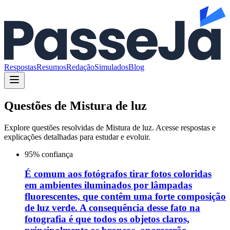
Respostas
Resumos
Redação
Simulados
Blog
Questões de
Mistura de luz
Explore questões resolvidas de
Mistura de luz
. Acesse respostas e
explicações detalhadas para estudar e evoluir.
95
% confiança
É comum aos fotógrafos tirar fotos coloridas
em ambientes iluminados por lâmpadas
fluorescentes, que contêm uma forte composição
de luz verde. A consequência desse fato na
fotografia é que todos os objetos claros,