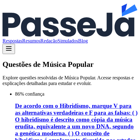
Respostas
Resumos
Redação
Simulados
Blog
Questões de
Música Popular
Explore questões resolvidas de
Música Popular
. Acesse respostas e
explicações detalhadas para estudar e evoluir.
86
% confiança
De acordo com o Hibridismo, marque V para
as alternativas verdadeiras e F para as falsas: ( )
O hibridismo é descrito como cópia da música
erudita, equivalente a um novo DNA, segundo
a genética moderna. ( ) O conceito de