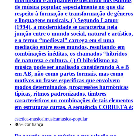
hibridismo é amplamente discutido nos estudos
de música popular, especialmente no que diz
respeito à formação e transformação de gêneros
e linguagens musicais. ( ) Segundo Latour
(1994), a modernidade se caracteriza pela
junção entre o mundo social, natural e artístico,
e o termo “medieval” carrega em si uma
mediação entre esses mundos, resultando em
combinações inéditas, os chamados “híbridos
de natureza e cultura. ( ) O hibridismo na
música pode ser analisado considerando A e B
em AB, não como partes formais, mas como
motivos ou frases específicas que envolvem
modos determinados, progressões harmônicas
típicas, ritmos padronizados, timbres
característicos ou combinações de tais elementos
em estruturas curtas. A sequência CORRETA é:
estetica-musical
musica
musica-popular
86
% confiança