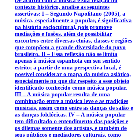
De acordo com a música e sua relação no
contexto histórico, analise as seguintes
assertivas: I – Segundo Napolitano (2005), a
música, especialmente a popular, é significativa
na história sociocultural, pois promove
mediações e fusões, além de possibilitar
encontros entre diversas etnias, classes e regiões
que compõem a grande diversidade do povo
brasileiro. II – Essa reflexão não se limita
apenas à música espanhola em seu sentido
estrito; a partir de uma perspectiva local, é
possível considerar o mapa da música asiático,
especialmente no que diz respeito a esse objeto
identificado conhecido como música popular.
III – A música popular resulta de uma
combinação entre a música leve e as tradições
musicais, assim como entre as danças de salão e
as danças folclóricas. IV – A música popular
tem dificultado o entendimento das posições e
os dilemas somente dos artistas, e também de
seus públicos e mediadores culturais, como