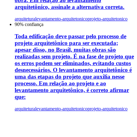
obra. Em relação ao levantamento
arquitetônico, assinale a alternativa correta.
arquitetura
levantamento-arquitetonico
projeto-arquitetonico
90
% confiança
Toda edificação deve passar pelo processo de
projeto arquitetônico para ser executada;
apesar disso, no Brasil, muitas obras são
realizadas sem projeto. É na fase de projeto que
os erros podem ser eliminados, evitando custos
desnecessários. O levantamento arquitetônico é
uma das etapas do projeto que auxilia nesse
processo. Em relação ao projeto e ao
levantamento arquitetônico, é correto afirmar
que:
arquitetura
levantamento-arquitetonico
projeto-arquitetonico