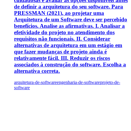
cuidadosas e avaliar as opções disponíveis antes
de definir a arquitetura do seu software. Para
PRESSMAN (2021), ao projetar uma
Arquitetura de um Software deve ser percebido
benefícios. Analise as afirmativas. I. Analisar a
efetividade do projeto no atendimento dos
requisitos não funcionais. II. Considerar
alternativas de arquitetura em um estágio em
que fazer mudanças de projeto ainda é
relativamente fácil. III. Reduzir os riscos
associados à construção do software. Escolha a
alternativa correta.
arquitetura-de-software
engenharia-de-software
projeto-de-
software