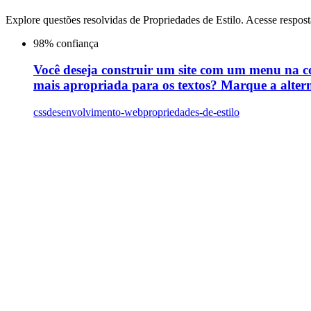
Explore questões resolvidas de
Propriedades de Estilo
. Acesse respost
98
% confiança
Você deseja construir um site com um menu na cor
mais apropriada para os textos? Marque a altern
css
desenvolvimento-web
propriedades-de-estilo