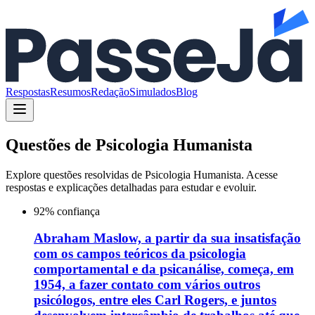
Respostas
Resumos
Redação
Simulados
Blog
Questões de
Psicologia Humanista
Explore questões resolvidas de
Psicologia Humanista
. Acesse
respostas e explicações detalhadas para estudar e evoluir.
92
% confiança
Abraham Maslow, a partir da sua insatisfação
com os campos teóricos da psicologia
comportamental e da psicanálise, começa, em
1954, a fazer contato com vários outros
psicólogos, entre eles Carl Rogers, e juntos