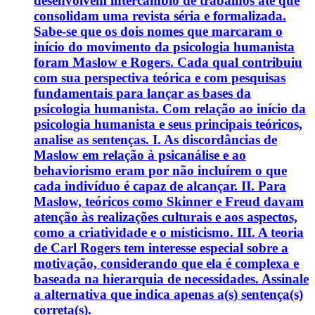
desenvolvem intercâmbio de trabalhos até que
consolidam uma revista séria e formalizada.
Sabe-se que os dois nomes que marcaram o
início do movimento da psicologia humanista
foram Maslow e Rogers. Cada qual contribuiu
com sua perspectiva teórica e com pesquisas
fundamentais para lançar as bases da
psicologia humanista. Com relação ao início da
psicologia humanista e seus principais teóricos,
analise as sentenças. I. As discordâncias de
Maslow em relação à psicanálise e ao
behaviorismo eram por não incluírem o que
cada indivíduo é capaz de alcançar. II. Para
Maslow, teóricos como Skinner e Freud davam
atenção às realizações culturais e aos aspectos,
como a criatividade e o misticismo. III. A teoria
de Carl Rogers tem interesse especial sobre a
motivação, considerando que ela é complexa e
baseada na hierarquia de necessidades. Assinale
a alternativa que indica apenas a(s) sentença(s)
correta(s).